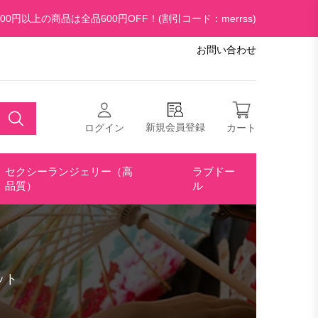
00円以上の商品は全品600円OFF！(割引コード：merrss)
お問い合わせ
新規会員登録
ログイン
カート
セクシーランジェリー（高
ラブドー
品質）
ル
ット