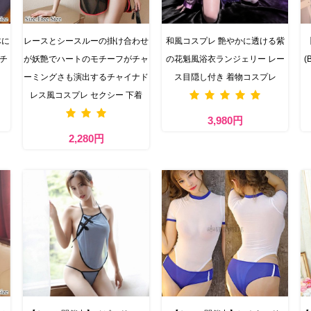
体に
レースとシースルーの掛け合わせ
和風コスプレ 艶やかに透ける紫
スチ
が妖艶でハートのモチーフがチャ
の花魁風浴衣ランジェリー レー
(
ーミングさも演出するチャイナド
ス目隠し付き 着物コスプレ
レス風コスプレ セクシー 下着
3,980円
2,280円