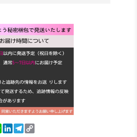
blr
Line
LinkedIn
Telegram
Copy
Link