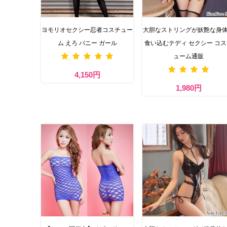
ヨモリオセクシー忍者コスチュー
大胆なストリングが妖艶な身
ム えろ バニー ガール
食い込むテディ セクシー コ
ューム通販
4,150円
1,980円