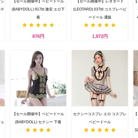
なシ
【セール開催中】ベビードール
【セール開催中】レオタード
【
ルテ
(BABYDOLL) 917bl 激安 エロ下
(LEOTARD) 037bl コスプレベビ
着
ードール 通販
876円
1,972円
・
【セール開催中】ベビードール
セクシーコスプレ エロ コスプレ
【
ジェ
(BABYDOLL) セクシー 下着
ベビードール
3