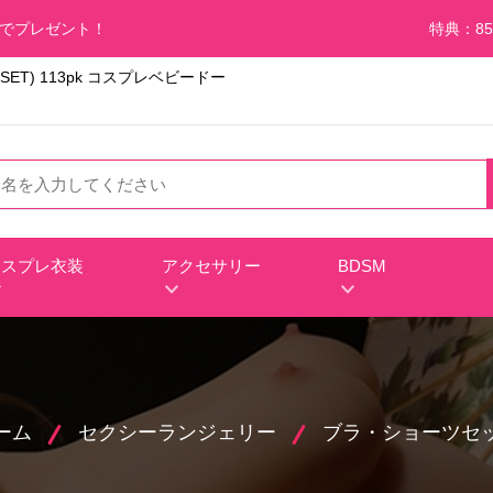
料でプレゼント！
特典：85
ET) 113pk コスプレベビードー
コスプレ衣装
アクセサリー
BDSM
ーム
セクシーランジェリー
ブラ・ショーツセ