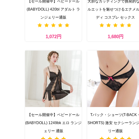
【セール開催中】ベビードール
大胆なカッティングで挑発的
(BABYDOLL) 420bl アダルト ラ
ルエットを魅せつけるエナメ
ンジェリー通販
ディ コスプレ セックス
1,072円
1,680円
【セール開催中】ベビードール
Tバック・ショーツ(T-BACK
(BABYDOLL) 1249bk エロ ランジ
SHORTS) 激安 セクシーラン
ェリー 通販
リー通販