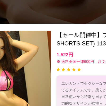
【セール開催中】ブ
SHORTS SET)
1,522円
※ 送料全国一律600円、注文
エレガントでセクシーな
てるアイテムです。柔ら
日常使いから特別な日ま
力的なデザインが女性ら