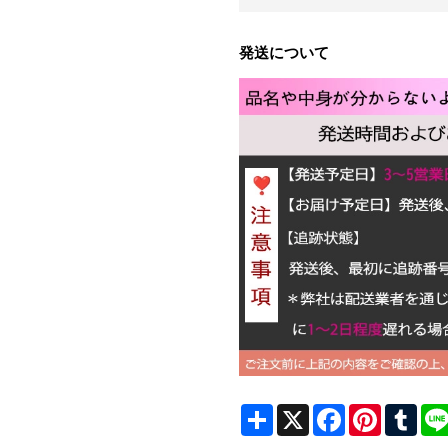
発送について
Share
X
Facebook
Pinterest
Tum