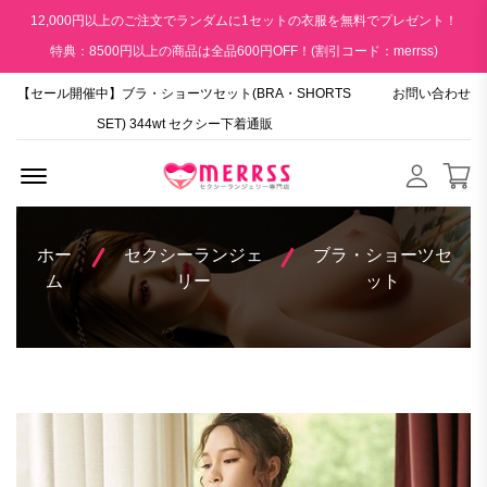
12,000円以上のご注文でランダムに1セットの衣服を無料でプレゼント！
特典：8500円以上の商品は全品600円OFF！(割引コード：merrss)
【セール開催中】ブラ・ショーツセット(BRA・SHORTS
お問い合わせ
SET) 344wt セクシー下着通販
Menu Open
ホー
セクシーランジェ
ブラ・ショーツセ
ム
リー
ット