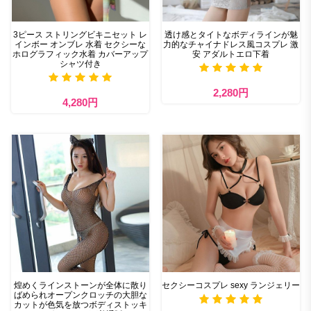
3ピース ストリングビキニセット レ
透け感とタイトなボディラインが魅
インボー オンブレ 水着 セクシーな
力的なチャイナドレス風コスプレ 激
ホログラフィック水着 カバーアップ
安 アダルトエロ下着
シャツ付き
2,280円
4,280円
煌めくラインストーンが全体に散り
セクシーコスプレ sexy ランジェリー
ばめられオープンクロッチの大胆な
カットが色気を放つボディストッキ