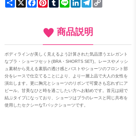
Share
X
Facebook
Pinterest
Tumblr
Line
LinkedIn
Telegram
Copy
Link
商品説明
ボディラインが美しく見えるよう計算された気品漂うエレガント
なブラ・ショーツセット(BRA・SHORTS SET)。レースやメッシ
ュ素材から見える素肌の透け感とバストやショーツのフロント部
分をレースで仕立てることにより、より一層上品で大人の女性を
演出します。更に胸元とショーツのリボンで可愛さも忘れずにア
ピール。甘美なひと時を過ごしたい方へお勧めです。首元は紐で
結ぶタイプになっており、ショーツはブラのレースと同じ共布を
使用したセクシーなTバックショーツです。