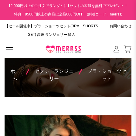
12,000円以上のご注文でランダムに1セットの衣服を無料でプレゼント！
特典：8500円以上の商品は全品600円OFF！(割引コード：merrss)
【セール開催中】ブラ・ショーツセット(BRA・SHORTS
お問い合わせ
SET) 高級 ランジェリー 輸入
Menu Open
ホー
セクシーランジェ
ブラ・ショーツセ
ム
リー
ット