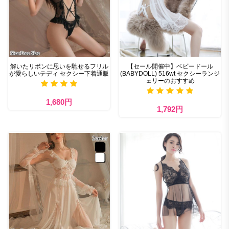
解いたリボンに思いを馳せるフリル
【セール開催中】ベビードール
が愛らしいテディ セクシー下着通販
(BABYDOLL) 516wt セクシーランジ
ェリーのおすすめ
1,680円
1,792円