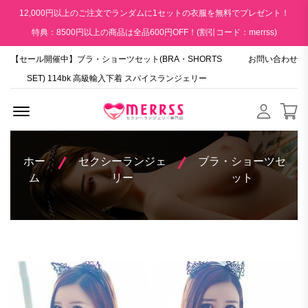
12,000円以上のご注文でランダムに1セットの衣服を無料でプレゼント！
特典：8500円以上の商品は全品600円OFF！(割引コード：merrss)
【セール開催中】ブラ・ショーツセット(BRA・SHORTS
お問い合わせ
SET) 114bk 高級輸入下着 スパイスランジェリー
Menu Open
ホー
セクシーランジェ
ブラ・ショーツセ
ム
リー
ット