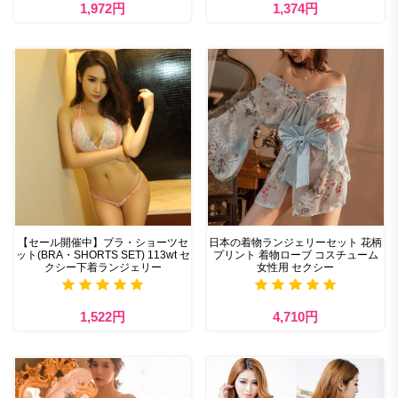
1,972円
1,374円
【セール開催中】ブラ・ショーツセ
日本の着物ランジェリーセット 花柄
ット(BRA・SHORTS SET) 113wt セ
プリント 着物ローブ コスチューム
クシー下着ランジェリー
女性用 セクシー
1,522円
4,710円