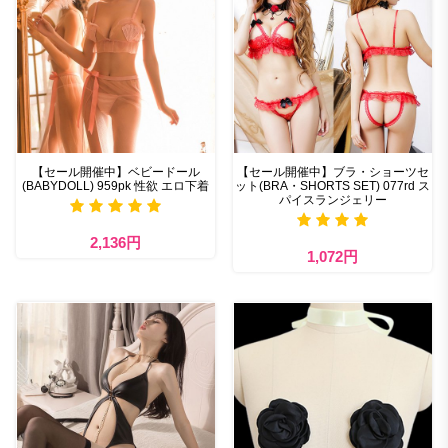
【セール開催中】ベビードール
【セール開催中】ブラ・ショーツセ
(BABYDOLL) 959pk 性欲 エロ下着
ット(BRA・SHORTS SET) 077rd ス
パイスランジェリー
2,136円
1,072円