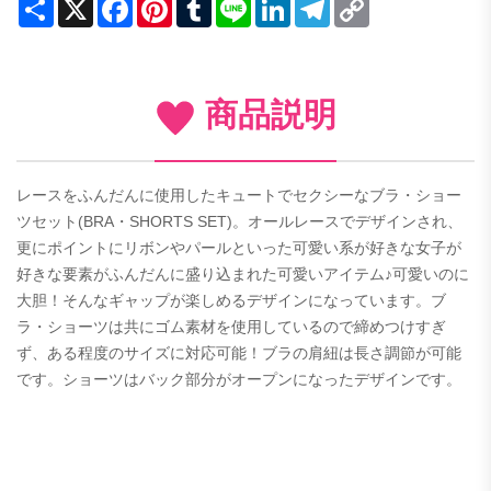
Share
X
Facebook
Pinterest
Tumblr
Line
LinkedIn
Telegram
Copy
Link
商品説明
レースをふんだんに使用したキュートでセクシーなブラ・ショー
ツセット(BRA・SHORTS SET)。オールレースでデザインされ、
更にポイントにリボンやパールといった可愛い系が好きな女子が
好きな要素がふんだんに盛り込まれた可愛いアイテム♪可愛いのに
大胆！そんなギャップが楽しめるデザインになっています。ブ
ラ・ショーツは共にゴム素材を使用しているので締めつけすぎ
ず、ある程度のサイズに対応可能！ブラの肩紐は長さ調節が可能
です。ショーツはバック部分がオープンになったデザインです。