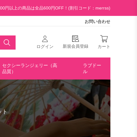
00円以上の商品は全品600円OFF！(割引コード：merrss)
お問い合わせ
新規会員登録
ログイン
カート
セクシーランジェリー（高
ラブドー
品質）
ル
ット