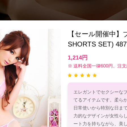
【セール開催中】ブ
SHORTS SET) 
1,214円
※ 送料全国一律600円、注文
エレガントでセクシーな
てるアイテムです。柔ら
日常使いから特別な日ま
力的なデザインが女性ら
ート力を持ちながら、美