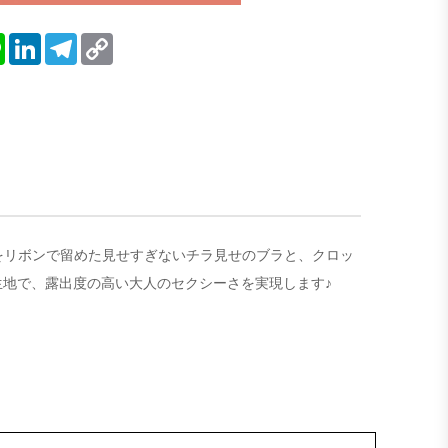
blr
Line
LinkedIn
Telegram
Copy
Link
中央をリボンで留めた見せすぎないチラ見せのブラと、クロッ
地で、露出度の高い大人のセクシーさを実現します♪