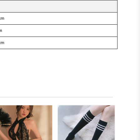
cm
m
cm