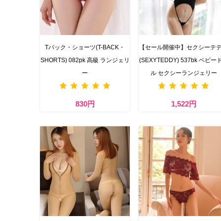
Tバック・ショーツ(T-BACK・
【セール開催中】セクシーテ
SHORTS) 082pk 高級 ランジェリ
(SEXYTEDDY) 537bk ベビー
ー
ル セクシーランジェリー
830円
1,522円