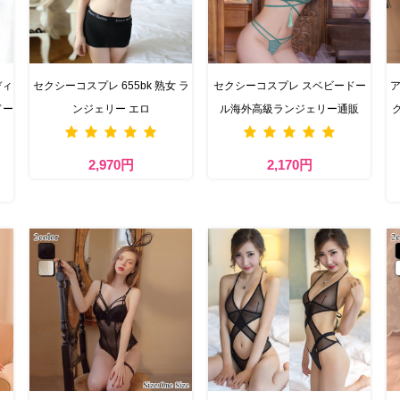
ディ
セクシーコスプレ 655bk 熟女 ラ
セクシーコスプレ スベビードー
ア
ドー
ンジェリー エロ
ル海外高級ランジェリー通販
2,970円
2,170円