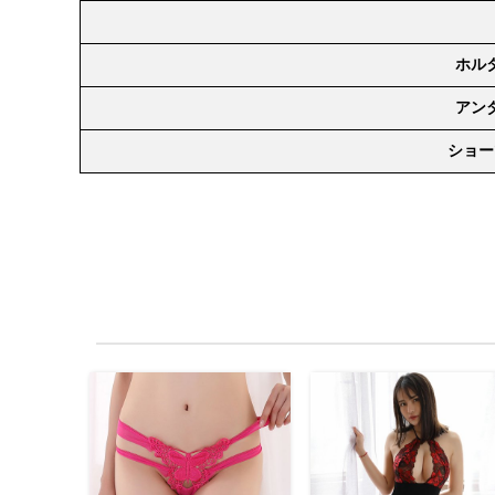
ホル
アン
ショー