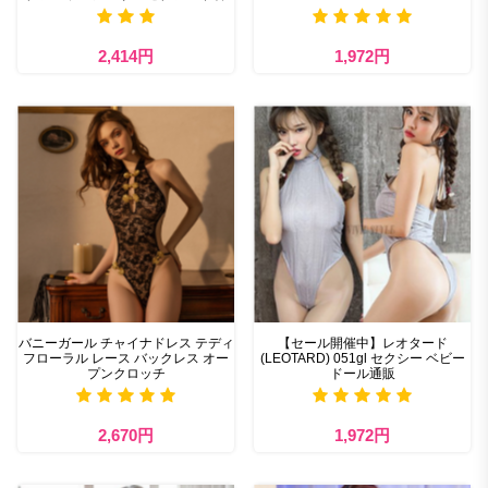
2,414円
1,972円
バニーガール チャイナドレス テディ
【セール開催中】レオタード
フローラル レース バックレス オー
(LEOTARD) 051gl セクシー ベビー
プンクロッチ
ドール通販
2,670円
1,972円