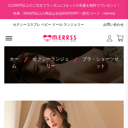
12,000円以上のご注文でランダムに1セットの衣服を無料でプレゼント！
特典：8500円以上の商品は全品600円OFF！(割引コード：merrss)
セクシーコスプレ ベビー ドール ランジェリー
お問い合わせ
Menu Open
ホー
セクシーランジェ
ブラ・ショーツセ
ム
リー
ット