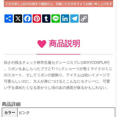
Share
X
Facebook
Pinterest
Tumblr
Line
LinkedIn
Telegram
Copy
Link
商品説明
幼さの残るチェック柄学生服セクシーコスプレ(SEXYCOSPLAY)
。リボンをあしらったブラとTバックショーツが覗くマイクロミニ
のスカート、そしてリボンの髪飾り。アイテムは幼いイメージで
可愛らしいのに、大人が身につけるとこんなにセクシーに。可愛
い子を虐めたくなる若かりし頃のあの感覚が蘇るかもしれない。
商品詳細
カラー
ピンク