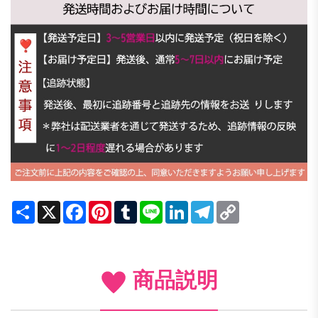
Share
X
Facebook
Pinterest
Tumblr
Line
LinkedIn
Telegram
Copy
Link
商品説明