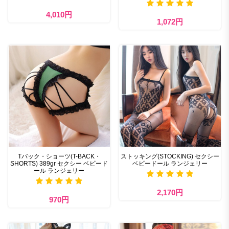
4,010円
1,072円
Tバック・ショーツ(T-BACK・
ストッキング(STOCKING) セクシー
SHORTS) 389gr セクシー ベビード
ベビードール ランジェリー
ール ランジェリー
2,170円
970円