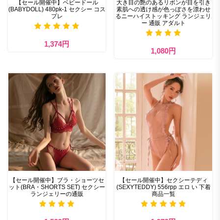
【セール開催中】ベビードール
大き目の艶のあるリボンが目を引き
(BABYDOLL) 480pk-1 セクシー コス
素肌への透け感が色っぽさを漂わせ
プレ
るニーハイストッキング ランジェリ
ー 通販 アダルト
1,374円
1,080円
【セール開催中】ブラ・ショーツセ
【セール開催中】セクシーテディ
ット(BRA・SHORTS SET) セクシー
(SEXYTEDDY) 556rpp エロ い 下着
ランジェリーの通販
商品一覧