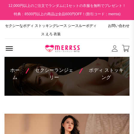
12,000円以上のご注文でランダムに1セットの衣服を無料でプレゼント！
特典：8500円以上の商品は全品600円OFF！(割引コード：merrss)
セクシーなボディ ストッキングレース シースルーボディ
お問い合わせ
ス えろ 衣装
Menu Open
ホー
セクシーランジェ
ボディ ストッキ
ム
リー
ング