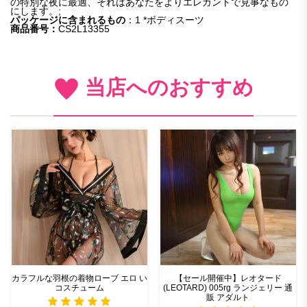
の特別な夜に最適、それはあなたをよりエレガントで見事なもの
にします。;
パッケージに含まれるもの
：1 *ボディスーツ
商品番号：
CS2L13355
当店へのおすすめ
カラフルな羽根の着物ローブ エロ い
【セール開催中】レオタード
コスチューム
(LEOTARD) 005rg ランジェリー 通
販 アダルト