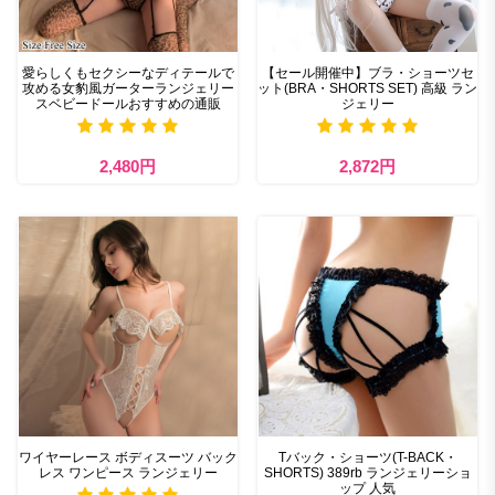
愛らしくもセクシーなディテールで
【セール開催中】ブラ・ショーツセ
攻める女豹風ガーターランジェリー
ット(BRA・SHORTS SET) 高級 ラン
スベビードールおすすめの通販
ジェリー
2,480円
2,872円
ワイヤーレース ボディスーツ バック
Tバック・ショーツ(T-BACK・
レス ワンピース ランジェリー
SHORTS) 389rb ランジェリーショ
ップ 人気