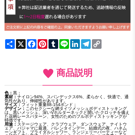
Share
X
Facebook
Pinterest
Tumblr
Line
LinkedIn
Telegram
Copy
Link
商品説明
色：
黒；
素材：
ナイロン94%、スパンデックス6%、柔らかく、快適で、通
気性があり、伸縮性があります。
サイズ：
フィット重量88-154ポンド；
デザイン：
このセクシーな網タイツメッシュボディストッキング
は、黒いメッシュ、深いVホルターネックと開いたクロッチを備え
た花柄レースパターン、女性のためのフルボディストッキングが
特徴です。
用途：
ステージウェア、クラブウェア、ダンスウェア、ナイトウ
ェア、パジャマに最適、バレンタインデー、結婚式の夜、ハネム
ーンギフト、ブライダルシャワー、ランジェリーパーティーなど