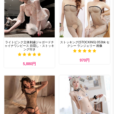
ライトピンク立体刺繍ジャガードチ
ストッキング(STOCKING) 053bk セ
ャイナワンピース 目隠し・ストッキ
クシー ランジェリー 画像
ング付き
970円
5,880円