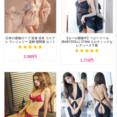
日本の着物ローブ 芸者 浴衣 コスプ
【セール開催中】ベビードール
レ ランジェリー 花柄 寝間着 セット
(BABYDOLL) 374bk エロティックな
レディース下着
3,380円
1,774円