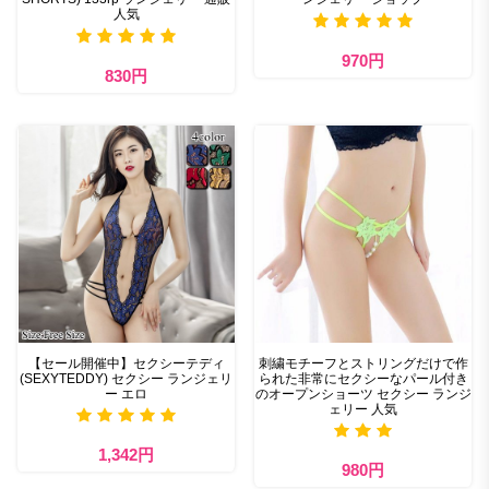
人気
970円
830円
【セール開催中】セクシーテディ
刺繍モチーフとストリングだけで作
(SEXYTEDDY) セクシー ランジェリ
られた非常にセクシーなパール付き
ー エロ
のオープンショーツ セクシー ランジ
ェリー 人気
1,342円
980円