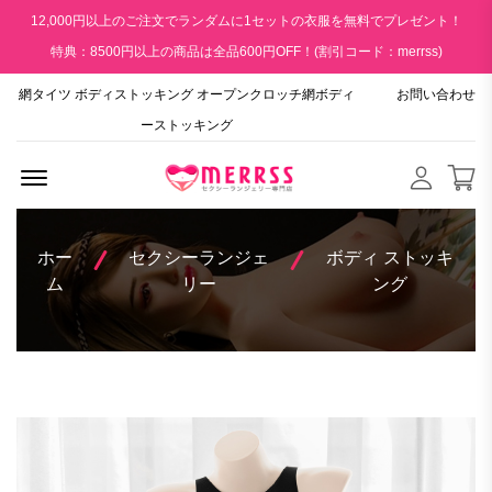
12,000円以上のご注文でランダムに1セットの衣服を無料でプレゼント！
特典：8500円以上の商品は全品600円OFF！(割引コード：merrss)
網タイツ ボディストッキング オープンクロッチ網ボディ
お問い合わせ
ーストッキング
Menu Open
ホー
セクシーランジェ
ボディ ストッキ
ム
リー
ング