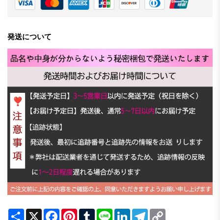
発送について
Share
X
Facebook
Pinterest
Tumblr
Line
LinkedIn
Telegram
Copy