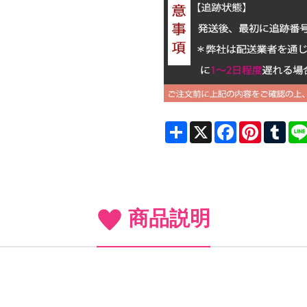
Share
X
Facebook
Pinterest
Tum
商品説明