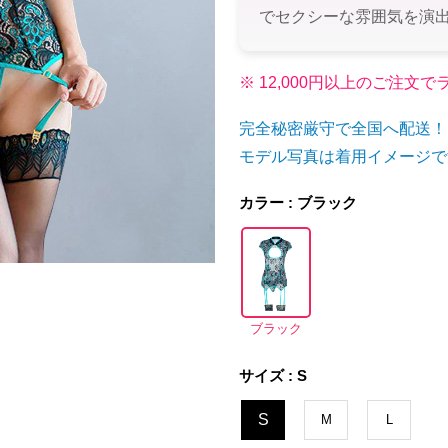
でセクシーな雰囲気を演
※ 12,000円以上のご注
完全秘密厳守で全国へ配送！
モデル写真は着用イメージで
カラー : ブラック
ブラック
サイズ : S
S
M
L