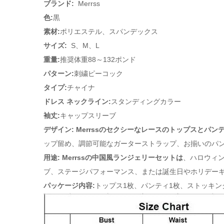
ブ​​ランド:
Merrss
色:
黒
素材:
ポリエステル、スパンデックス
サイズ:
S、M、L
重量:
推奨体重88～132ポンド
パターン:
刺繍ピーコック
タイプ:
チャイナ
ドレス ネックライン:
スタンディングカラー
袖丈:
キャップスリーブ
デザイン: Merrssのセクシーなレースのトップスとパン
ップ留め、調節可能なガーターストラップ、お揃いのパン
用途
: Merrssの中国風ランジェリーセットは
、ハロウィ
ブ、ステージパフォーマンス、または誕生日やホリデー
パッケージ内容:
トップス1枚
、パンティ1枚、ストッキン