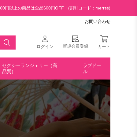
00円以上の商品は全品600円OFF！(割引コード：merrss)
お問い合わせ
新規会員登録
ログイン
カート
セクシーランジェリー（高
ラブドー
品質）
ル