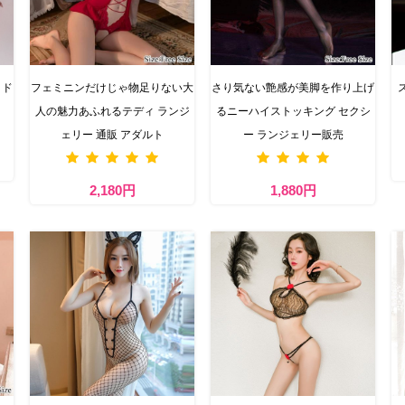
クド
フェミニンだけじゃ物足りない大
さり気ない艶感が美脚を作り上げ
人の魅力あふれるテディ ランジ
るニーハイストッキング セクシ
ェリー 通販 アダルト
ー ランジェリー販売
2,180円
1,880円