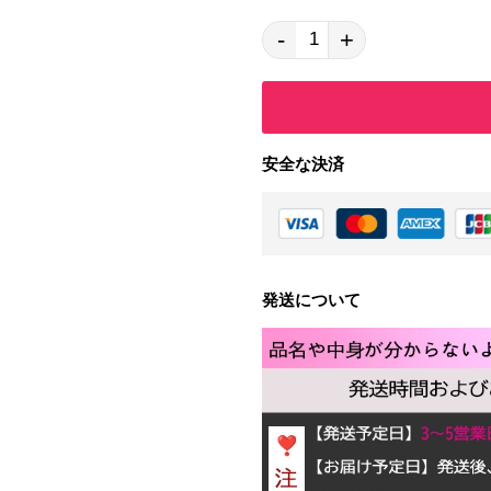
-
+
安全な決済
発送について