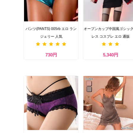
パンツ(PANTS) 005rb エロ ラン
オープンカップ中国風ゴシッ
ジェリー 人気
レス コスプレ エロ 通販
730円
5,340円