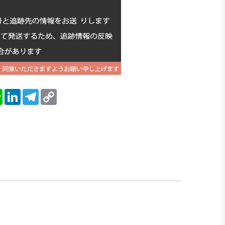
blr
Line
LinkedIn
Telegram
Copy
Link