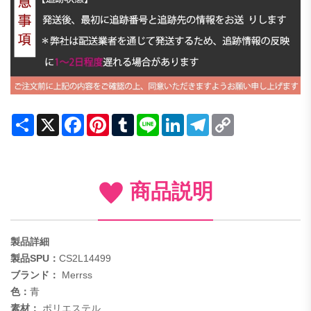
Share
X
Facebook
Pinterest
Tumblr
Line
LinkedIn
Telegram
Copy
Link
商品説明
製品詳細
製品SPU：
CS2L14499
ブランド：
Merrss
色：
青
素材：
ポリエステル