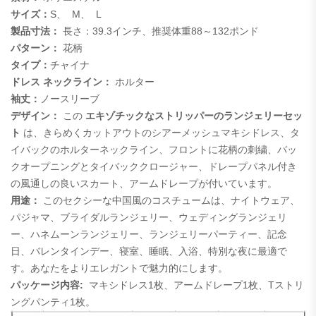
サイズ：
S、
M、
L
製品寸法：
長さ：39.3インチ、推奨体重88～132ポンド
パターン：
花柄
タイプ：
チャイナ
ドレス ネックライン：
ホルター
袖丈：
ノースリーブ
デザイン：
この
エキゾチックなストリッパーのランジェリーセッ
ト
は、きらめくカットアウトのシアーメッシュマキシドレス、タ
イバックのホルターネックライン、フロントに花柄の刺繍、バッ
クオープニングとタイバッククロージャー、ドレープパネル付き
の風通しの良いスカート、アームドレープが付いています。
用途：
このセクシーな中国風のコスチュームは、ナイトウェア、
パジャマ、ブライダルランジェリー、ウェディングランジェリ
ー、ハネムーンランジェリー、ランジェリーパーティー、記念
日、バレンタインデー、寝室、睡眠、入浴、特別な夜に最適で
す。あなたをよりエレガントで魅力的にします。
パッケージ内容:
マキシドレス1枚、アームドレープ1枚、Tストリ
ングパンティ1枚。