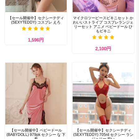
【セール開催中】セクシーテディ
マイクロツーピースビキニセット か
(SEXYTEDDY) コスプレ えろ
わいいストライプ コスプレランジェ
リーセット アニメ ベビードール ひ
もビキニ
1,596円
2,100円
【セール開催中】ベビードール
【セール開催中】セクシーテディ
(BABYDOLL) 979pk セクシー な 下
(SEXYTEDDY) 705rd セクシー ラン
着
ジェリー 安い