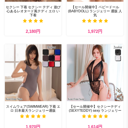
セクシー 下着​ セクシー テディ 遊び
【セール開催中】ベビードール
心あるレオタード風テディ エロ い
(BABYDOLL) ランジェリー 通販 人
下着
気
2,180円
1,972円
スイムウェア(SWIMWEAR) 下着 エ
【セール開催中】セクシーテディ
ロ 日本最大ランジェリー通販
(SEXYTEDDY) sexy ランジェリー
1,970円
1,614円