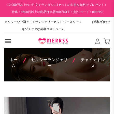
12,000円以上のご注文でランダムに1セットの衣服を無料でプレゼント！
特典：8500円以上の商品は全品600円OFF！(割引コード：merrss)
セクシーな中国アニメランジェリーセット シースルーエ
お問い合わせ
キゾチックな芸者コスチューム
Menu Open
ホー
セクシーランジェリ
チャイナドレ
ム
ー
ス