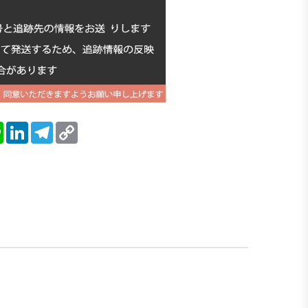
blr
Line
LinkedIn
Telegram
Copy
Link