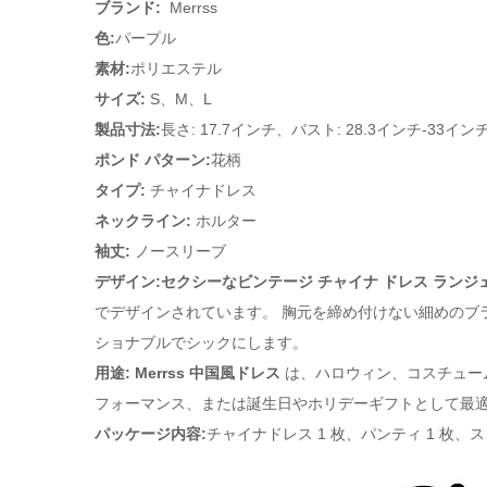
ブランド:
Merrss
色:
パープル
素材:
ポリエステル
サイズ:
S、M、L
製品寸法
:
長さ: 17.7インチ、バスト: 28.3インチ-33イン
ポンド パターン:
花柄
タイプ:
チャイナドレス
ネックライン:
ホルター
袖丈:
ノースリーブ
デザイン:
セクシーなビンテージ チャイナ
ドレス ランジ
でデザインされています。 胸元を締め付けない細めのブ
ショナブルでシックにします。
用途: Merrss 中国風ドレス
は、ハロウィン、コスチュー
フォーマンス、または誕生日やホリデーギフトとして最
パッケージ
内容:
チャイナドレス 1 枚、
パンティ 1 枚、ス