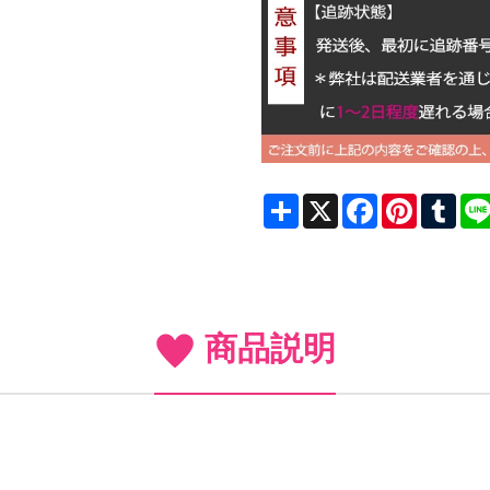
Share
X
Facebook
Pinterest
Tum
商品説明