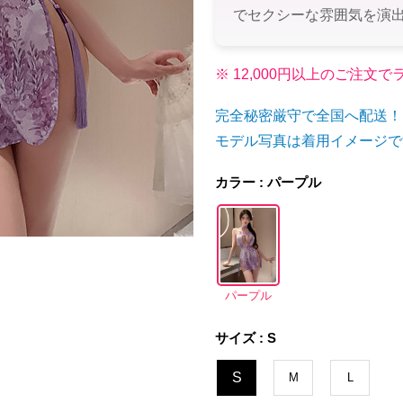
でセクシーな雰囲気を演
※ 12,000円以上のご注
完全秘密厳守で全国へ配送！
モデル写真は着用イメージで
カラー : パープル
パープル
サイズ : S
S
M
L