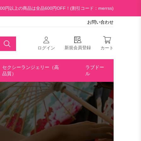
00円以上の商品は全品600円OFF！(割引コード：merrss)
お問い合わせ
新規会員登録
ログイン
カート
セクシーランジェリー（高
ラブドー
品質）
ル