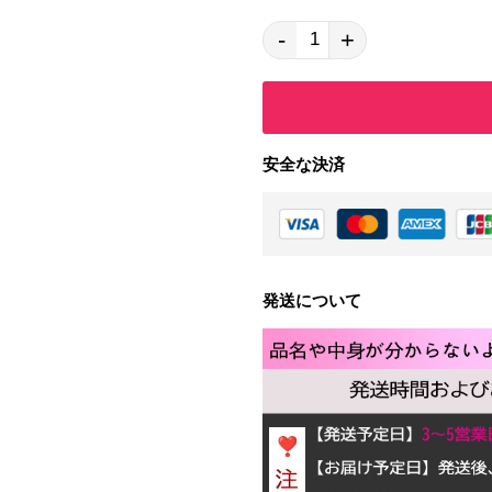
-
+
安全な決済
発送について