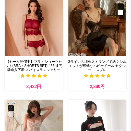
【セール開催中】ブラ・ショーツセ
3ラインの細めストリングで紡ぐシル
ット(BRA・SHORTS SET) 436rd 高
エットが可憐なベビードール セクシ
級輸入下着 スパイスランジェリー
ー コスプレ
2,422円
2,280円