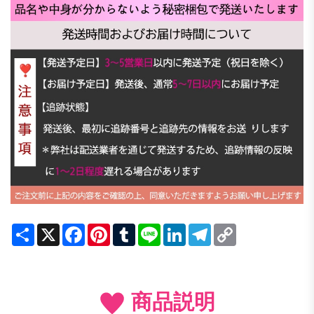
Share
X
Facebook
Pinterest
Tumblr
Line
LinkedIn
Telegram
Copy
Link
商品説明