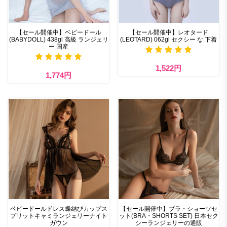
【セール開催中】ベビードール
【セール開催中】レオタード
(BABYDOLL) 438gl 高級 ランジェリ
(LEOTARD) 062gl セクシー な 下着
ー 国産
1,522円
1,774円
ベビードールドレス蝶結びカップス
【セール開催中】ブラ・ショーツセ
プリットキャミランジェリーナイト
ット(BRA・SHORTS SET) 日本セク
ガウン
シーランジェリーの通販