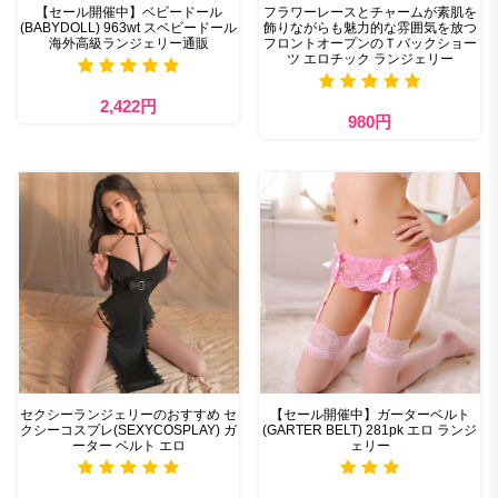
【セール開催中】ベビードール
フラワーレースとチャームが素肌を
(BABYDOLL) 963wt スベビードール
飾りながらも魅力的な雰囲気を放つ
海外高級ランジェリー通販
フロントオープンのＴバックショー
ツ エロチック ランジェリー
2,422円
980円
セクシーランジェリーのおすすめ セ
【セール開催中】ガーターベルト
クシーコスプレ(SEXYCOSPLAY) ガ
(GARTER BELT) 281pk エロ ランジ
ーター ベルト エロ
ェリー