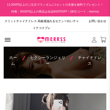
12,000円以上のご注文でランダムに1セットの衣服を無料でプレゼント！
特典：8500円以上の商品は全品600円OFF！(割引コード：merrss)
スリットチャイナドレス 高級感溢れるセクシー白いチャ
お問い合わせ
イナコスプレ
Menu Open
ホー
セクシーランジェリ
チャイナドレ
ム
ー
ス