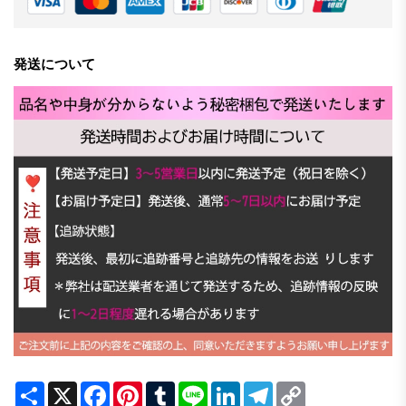
発送について
Share
X
Facebook
Pinterest
Tumblr
Line
LinkedIn
Telegram
Copy
Link