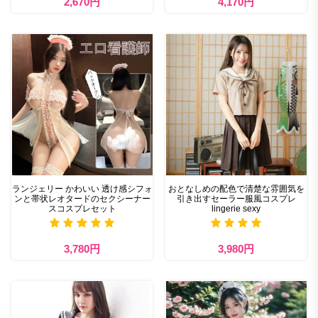
2,670円
4,170円
ランジェリー かわいい 透け感シフォ
おとなしめの配色で清楚な雰囲気を
ンと帯状レオタードのセクシーナー
引き出すセーラー服風コスプレ
スコスプレセット
lingerie sexy
3,780円
3,980円