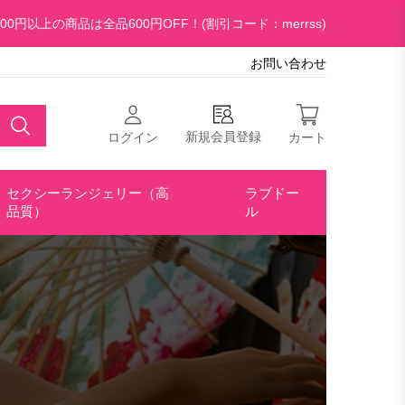
00円以上の商品は全品600円OFF！(割引コード：merrss)
お問い合わせ
新規会員登録
ログイン
カート
セクシーランジェリー（高
ラブドー
品質）
ル