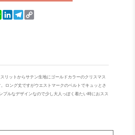
blr
Line
LinkedIn
Telegram
Copy
Link
ントスリットからサテン生地にゴールドカラーのクリスマス
す。ロング丈ですがウエストマークのベルトでキュッとさ
ンプルなデザインなので少し大人っぽく着たい時におスス