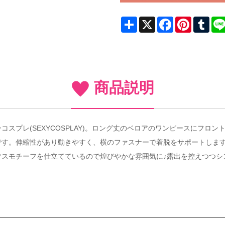
Share
X
Facebook
Pinterest
Tum
商品説明
スプレ(SEXYCOSPLAY)。ロング丈のベロアのワンピースにフロ
です。伸縮性があり動きやすく、横のファスナーで着脱をサポートしま
マスモチーフを仕立てているので煌びやかな雰囲気に♪露出を控えつつシ