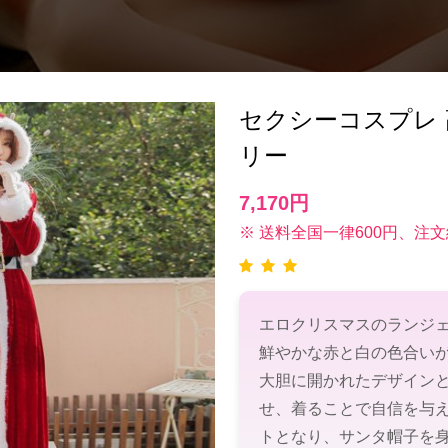
セクシーコスプレ 
リー
7,170円
※ 送料全国一律600円、注文
エロクリスマスのランジ
鮮やかな赤と白の色合い
大胆に開かれたデザイン
せ、着ることで自信を与
トとなり、サンタ帽子を