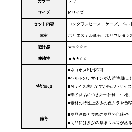
カラー
レッド
サイズ
Mサイズ
セット内容
ロングワンピース、ケープ、ベル
素材
ポリエステル80%、ポリウレタン2
透け感
★☆☆☆☆
伸縮性
★★★☆☆
■ネコポス利用不可
■ベルトのデザインが入荷時期に
特記事項
■Mサイズ表記ですが幅広いサイ
■季節商品につき細部仕様、生地
■素材の特性上多少の色ムラや色
■商品画像と実際の商品の色味や
備考
■商品には多少の糸ほつれ等があ