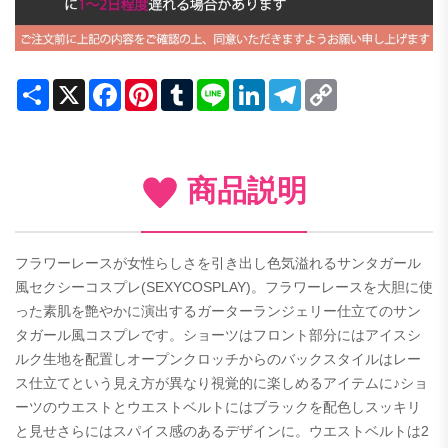
Share
X
Facebook
Pinterest
Tumblr
Line
LinkedIn
Telegram
Copy
Link
商品説明
フラワーレースが女性らしさを引き出し色気溢れるサンタガール
風セクシーコスプレ(SEXYCOSPLAY)。フラワーレースを大胆に使
った素肌を艶やかに演出するガーターランジェリー仕立てのサン
タガール風コスプレです。ショーツはフロント部分にはアイスシ
ルク生地を配置しオープンクロッチからのバックスタイルはレー
ス仕立てという見え方が異なり視覚的に楽しめるアイテムに♪ショ
ーツのウエストとウエストベルトにはブラックを配色しスッキリ
と見せさらにはスパイス感のあるデザインに。ウエストベルトは2