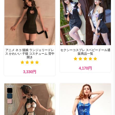
アニメ ネコ 猫娘 ランジェリードレ
セクシーコスプレ スベビードール通
ス かわいい 子猫 コスチューム 背中
販商品一覧
開き
4,170円
3,330円