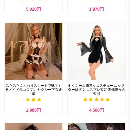
5,020円
1,970円
スケスケふんわりスカートで魅了す
セクシーな修道女コスチューム シス
るメイド風コスプレ セクシー下着通
ター修道女 コスプレ衣装 黒修道女の
販
習慣
2,980円
4,500円