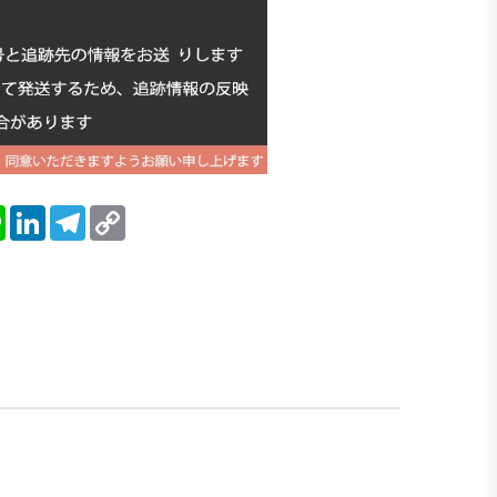
blr
Line
LinkedIn
Telegram
Copy
Link