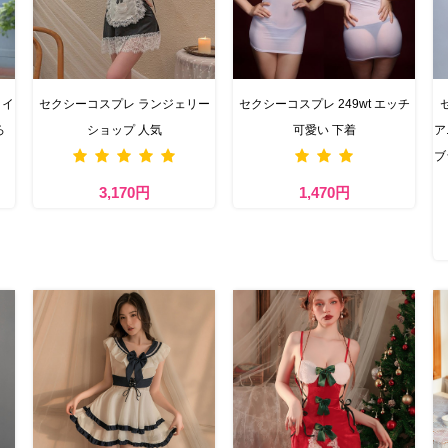
メイ
セクシーコスプレ ランジェリー
セクシーコスプレ 249wt エッチ
ろ
ショップ 人気
可愛い 下着
ア
ブ
3,170円
1,470円