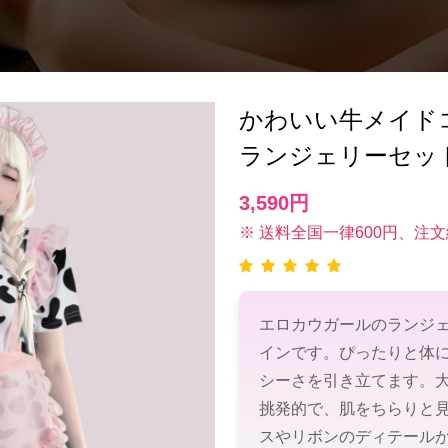
かわいい牛メイド
ランジェリーセッ
3,590円
※ 送料全国一律600円、注文
エロカウガールのランジ
インです。ぴったりと体
シーさを引き立てます。
挑発的で、肌をちらりと
スやリボンのディテール