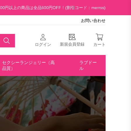
00円以上の商品は全品600円OFF！(割引コード：merrss)
お問い合わせ
新規会員登録
ログイン
カート
セクシーランジェリー（高
ラブドー
品質）
ル