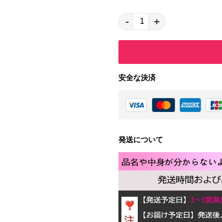
-
+
安全な決済
発送について