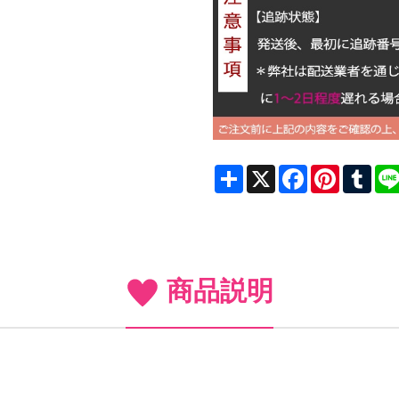
Share
X
Facebook
Pinterest
Tum
商品説明