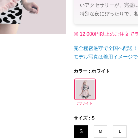
いアクセサリーが、完璧
特別な夜にぴったりで、
※ 12,000円以上のご注
完全秘密厳守で全国へ配送！
モデル写真は着用イメージで
カラー : ホワイト
ホワイト
サイズ : S
S
M
L