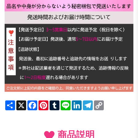
Share
X
Facebook
Pinterest
Tumblr
Line
LinkedIn
Telegram
Copy
Link
商品説明