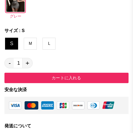
グレー
サイズ : S
S
M
L
-
+
カートに入れる
安全な決済
発送について