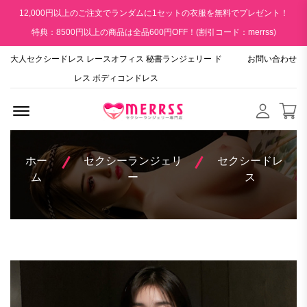
12,000円以上のご注文でランダムに1セットの衣服を無料でプレゼント！
特典：8500円以上の商品は全品600円OFF！(割引コード：merrss)
大人セクシードレス レースオフィス 秘書ランジェリー ド
お問い合わせ
レス ボディコンドレス
Menu Open
ホー
セクシーランジェリ
セクシードレ
ム
ー
ス