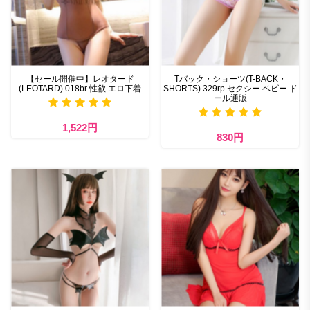
【セール開催中】レオタード
Tバック・ショーツ(T-BACK・
(LEOTARD) 018br 性欲 エロ下着
SHORTS) 329rp セクシー ベビー ド
ール通販
1,522円
830円