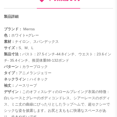
製品詳細
ブランド：
Merrss
色：
ホワイト+グレー
素材：
ナイロン、スパンデックス
サイズ：
S、M、L
製品寸法：
バスト：27.5インチ-44.8インチ、ウエスト：23.6イン
チ- 35.4インチ、
推奨体重88-132ポンド
パターン：
カラーブロック
タイプ：
アニメランジェリー
ネックライン：
ハイネック
袖丈：
ノースリーブ
デザイン：
このオフィスレディのロールプレイング衣装の
特徴：
白いレースとグレーのボディコンドレス、シアーレースのボディ
ス、ミニ丈の曲線にぴったりとしたラップヘムで、超セクシーで
シックな姿を披露します。お尻と太ももに快適なスペースがあ
り、歩きやすいです。