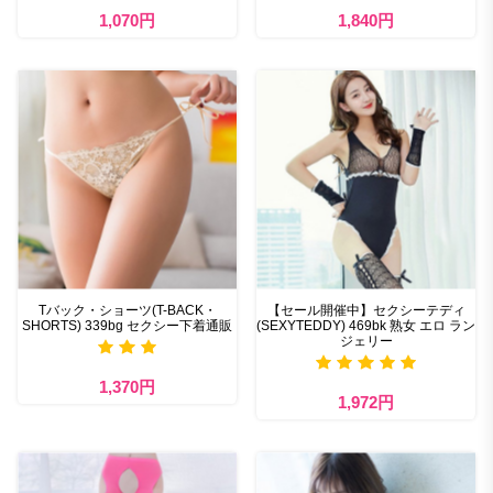
1,070円
1,840円
Tバック・ショーツ(T-BACK・
【セール開催中】セクシーテディ
SHORTS) 339bg セクシー下着通販
(SEXYTEDDY) 469bk 熟女 エロ ラン
ジェリー
1,370円
1,972円