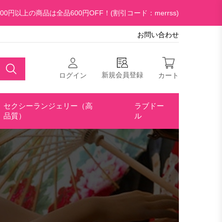
00円以上の商品は全品600円OFF！(割引コード：merrss)
お問い合わせ
新規会員登録
ログイン
カート
セクシーランジェリー（高
ラブドー
品質）
ル