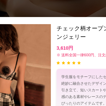
チェック柄オープン
ンジェリー
3,610円
※ 送料全国一律600円、注文
学生服をモチーフにした
絶妙に融合させたデザイ
引き立て、短いスカート
感のある素材やレースの
ぴったりのアイテムです