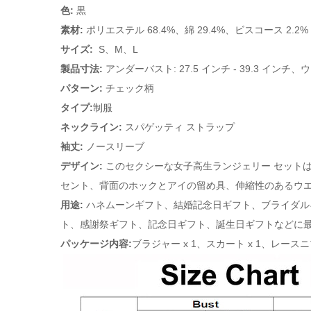
色:
黒
素材:
ポリエステル 68.4%、綿 29.4%、ビスコース 2.2%
サイズ:
S、M、L
製品寸法:
アンダーバスト: 27.5 インチ - 39.3 インチ、ウ
パターン:
チェック柄
タイプ:
制服
ネックライン:
スパゲッティ ストラップ
袖丈:
ノースリーブ
デザイン:
このセクシーな女子高生ランジェリー セットは
セント、背面のホックとアイの留め具、伸縮性のあるウ
用途:
ハネムーンギフト、結婚記念日ギフト、ブライダル
ト、感謝祭ギフト、記念日ギフト、誕生日ギフトなどに
パッケージ内容:
ブラジャー x 1、スカート x 1、レース