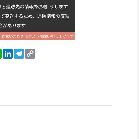
blr
Line
LinkedIn
Telegram
Copy
Link