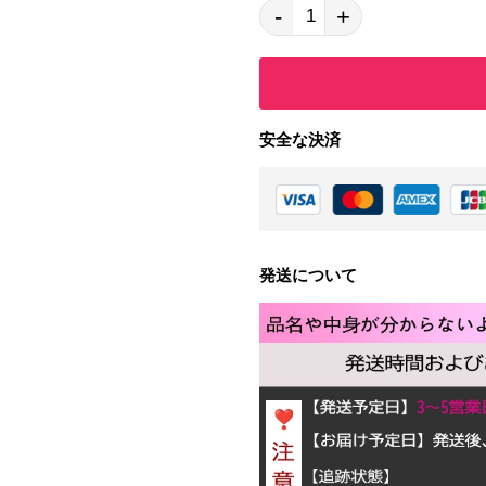
-
+
安全な決済
発送について