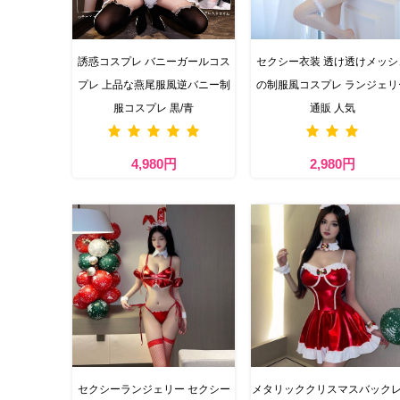
誘惑コスプレ バニーガールコス
セクシー衣装 透け透けメッシ
プレ 上品な燕尾服風逆バニー制
の制服風コスプレ ランジェリ
服コスプレ 黒/青
通販 人気
4,980円
2,980円
セクシーランジェリー セクシー
メタリッククリスマスバック