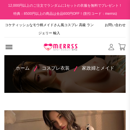
12,000円以上のご注文でランダムに1セットの衣服を無料でプレゼント！
特典：8500円以上の商品は全品600円OFF！(割引コード：merrss)
コケティッシュなモウ柄メイドさん風コスプレ 高級 ラン
お問い合わせ
ジェリー 輸入
Menu Open
ホーム
コスプレ衣装
家政婦とメイド