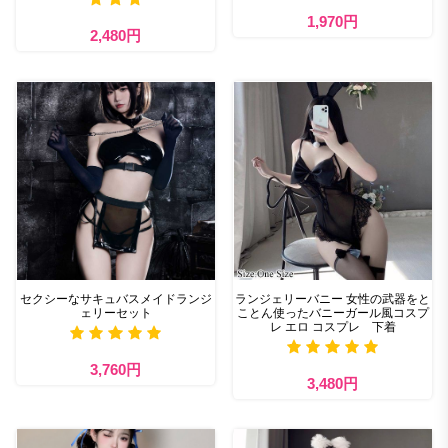
1,970円
2,480円
セクシーなサキュバスメイドランジ
ランジェリーバニー 女性の武器をと
ェリーセット
ことん使ったバニーガール風コスプ
レ エロ コスプレ 下着
3,760円
3,480円