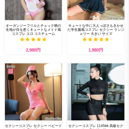
オーガンジーフリルとチェック柄の
キュートな中に大人っぽさもきかせ
生地が目を惹くキュートなメイド風
た学生服風コスプレ セクシー ランジ
コスプレ エロ コスチューム
ェリー 大きい サイズ
2,980円
1,980円
セクシーコスプレ セクシー ベビード
セクシーコスプレ 1145bk 高級セク