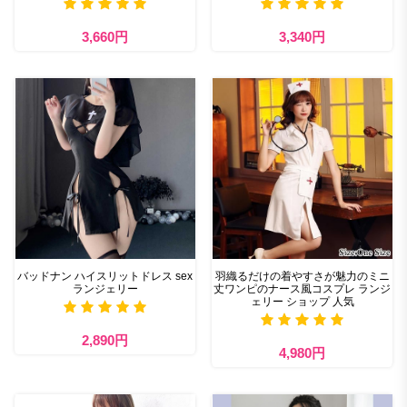
3,660円
3,340円
バッドナン ハイスリットドレス sex
羽織るだけの着やすさが魅力のミニ
ランジェリー
丈ワンピのナース風コスプレ ランジ
ェリー ショップ 人気
2,890円
4,980円