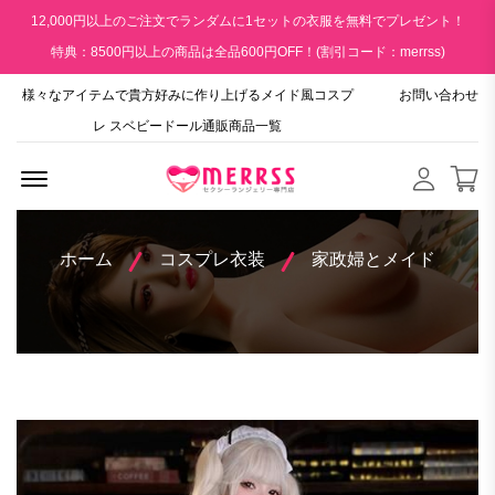
12,000円以上のご注文でランダムに1セットの衣服を無料でプレゼント！
特典：8500円以上の商品は全品600円OFF！(割引コード：merrss)
様々なアイテムで貴方好みに作り上げるメイド風コスプ
お問い合わせ
レ スベビードール通販商品一覧
Menu Open
ホーム
コスプレ衣装
家政婦とメイド