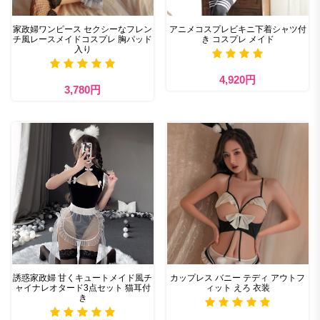
家政婦ワンピース セクシーなフレン
アニメコスプレビキニ下着シャツ付
チ風レースメイドコスプレ 胸パッド
き コスプレ メイド
入り
4,920円
3,780円
誘惑家政婦 甘くキュートメイド風チ
カップレス バニー テディ アウトフ
ャイナレオタード3点セット 猫耳付
ィット えろ 衣装
き