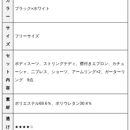
カ
ラ
ブラック×ホワイト
ー
サ
イ
フリーサイズ
ズ
セ
ッ
ボディスーツ、ストリングテディ、襟付きエプロン、カチュ
ト
ーシャ、二プレス、ショーツ、アームリング×2、ガーターリ
内
ング 9点
容
素
ポリエステル69.6％、ポリウレタン30.4％
材
透
け
★★★★☆