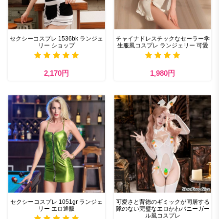
セクシーコスプレ 1536bk ランジェ
チャイナドレスチックなセーラー学
リー ショップ
生服風コスプレ ランジェリー 可愛
2,170円
1,980円
セクシーコスプレ 1051gr ランジェ
可愛さと背徳のギミックが同居する
リー エロ通販
隙のない完璧なエロかわバニーガー
ル風コスプレ