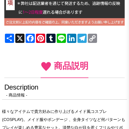
Share
X
Facebook
Pinterest
Tumblr
Line
LinkedIn
Telegram
Copy
Link
商品説明
Description
- 商品情報 -
様々なアイテムで貴方好みに作り上げるメイド風コスプレ
(COSPLAY)。メイド服やボンデージ 、全身タイツなど何パターンも
プレイが楽しめる豊富なセット。清楚な白が目を惹くフリルやリボ