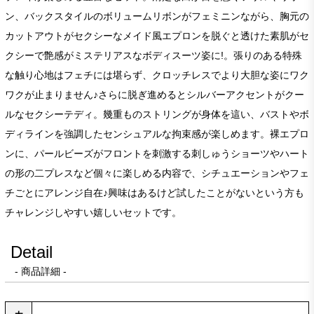
ン、バックスタイルのボリュームリボンがフェミニンながら、胸元の
カットアウトがセクシーなメイド風エプロンを脱ぐと透けた素肌がセ
クシーで艶感がミステリアスなボディスーツ姿に!。張りのある特殊
な触り心地はフェチには堪らず、クロッチレスでより大胆な姿にワク
ワクが止まりません♪さらに脱ぎ進めるとシルバーアクセントがクー
ルなセクシーテディ。幾重ものストリングが身体を這い、バストやボ
ディラインを強調したセンシュアルな拘束感が楽しめます。裸エプロ
ンに、パールビーズがフロントを刺激する刺しゅうショーツやハート
の形の二プレスなど個々に楽しめる内容で、シチュエーションやフェ
チごとにアレンジ自在♪興味はあるけど試したことがないという方も
チャレンジしやすい嬉しいセットです。
Detail
- 商品詳細 -