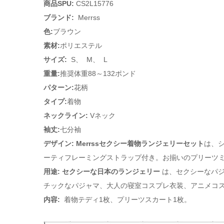
商品SPU:
CS2L15776
ブランド:
Merrss
色:
ブラウン
素材:
ポリエステル
サイズ:
S、
M、
L
重量:
推奨体重88～132ポンド
パターン:
花柄
タイプ:
着物
ネックライン:
Vネック
袖丈:
七分袖
デザイン:
Merrssセクシー着物ランジェリーセット
は、
ーティフレーミングストラップ付き。お揃いのプリーツミ
用途: セクシーな日本のランジェリー
は、セクシーなパジ
チックなパジャマ、大人の寝室コスプレ衣装、アニメコ
内容:
着物テディ1枚、プリーツスカート1枚。