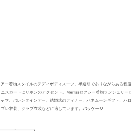
シアー着物スタイルのテディボディスーツ、半透明でありながらある程
ニスカートにリボンのアクセント。Merrssセクシー着物ランジェリ
ャマ、バレンタインデー、結婚式のディナー、ハネムーンギフト、ハ
スプレ衣装、クラブ衣装などに適しています。
パッケージ