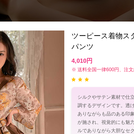
ツーピース着物ス
パンツ
4,010円
※ 送料全国一律600円、注文
シルクやサテン素材で仕
調するデザインです。透
ありながらも品のある印
が施され、視覚的にも魅
ルでありながら大胆なセ