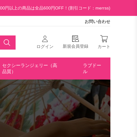
00円以上の商品は全品600円OFF！(割引コード：merrss)
お問い合わせ
新規会員登録
ログイン
カート
セクシーランジェリー（高
ラブドー
品質）
ル