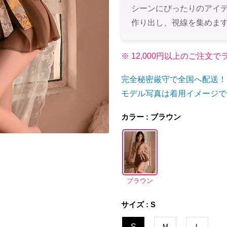
シーンにぴったりのアイ
作り出し、視線を集めま
※ 12,000円以上のご注
完全秘密厳守で全国へ配送！
モデル写真は着用イメージで
カラー : ブラウン
ブラウン
サイズ : S
S
M
L