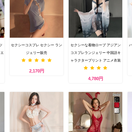
ツ
セクシーコスプレ セクシー ラン
セクシーな着物ローブ アジアン
パ
ーエ
ジェリー販売
コスプレランジェリー 中国語キ
ャラクタープリント アニメ衣装
2,170円
4,780円