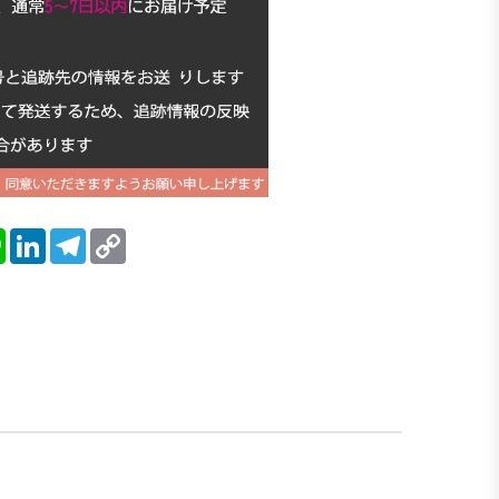
blr
Line
LinkedIn
Telegram
Copy
Link