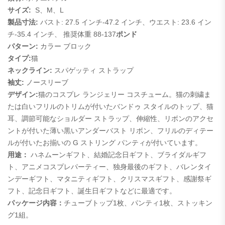
サイズ:
S、M、L
製品寸法:
バスト: 27.5 インチ-47.2 インチ、ウエスト: 23.6 イン
チ-35.4 インチ、
推奨体重 88-137
ポンド
パターン:
カラー ブロック
タイプ:
猫
ネックライン:
スパゲッティ ストラップ
袖丈:
ノースリーブ
デザイン:
猫のコスプレ ランジェリー コスチューム。猫の刺繍ま
たは白いフリルのトリムが付いたバンドゥ スタイルのトップ、猫
耳、調節可能なショルダー ストラップ、伸縮性、リボンのアクセ
ントが付いた薄い黒いアンダーバスト リボン、フリルのディテー
ルが付いたお揃いの G ストリング パンティが付いています。
用途：
ハネムーンギフト、結婚記念日ギフト、ブライダルギフ
ト、アニメコスプレパーティー、独身最後のギフト、バレンタイ
ンデーギフト、マタニティギフト、クリスマスギフト、感謝祭ギ
フト、記念日ギフト、誕生日ギフトなどに最適です。
パッケージ内容：
チューブトップ1枚、パンティ1枚、ストッキン
グ1組。