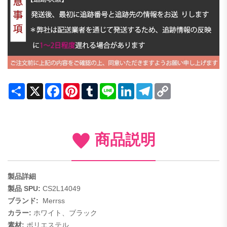
Share
X
Facebook
Pinterest
Tumblr
Line
LinkedIn
Telegram
Copy
Link
商品説明
製品詳細
製品 SPU:
CS2L14049
ブランド:
Merrss
カラー:
ホワイト、ブラック
素材:
ポリエステル