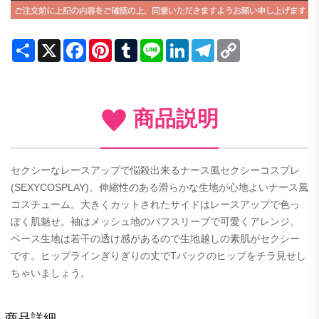
Share
X
Facebook
Pinterest
Tumblr
Line
LinkedIn
Telegram
Copy
Link
商品説明
セクシーなレースアップで悩殺出来るナース風セクシーコスプレ
(SEXYCOSPLAY)。伸縮性のある滑らかな生地が心地よいナース風
コスチューム。大きくカットされたサイドはレースアップで色っ
ぽく肌魅せ。袖はメッシュ地のパフスリーブで可愛くアレンジ。
ベース生地は若干の透け感があるので生地越しの素肌がセクシー
です。ヒップラインぎりぎりの丈でTバックのヒップをチラ見せし
ちゃいましょう。
商品詳細