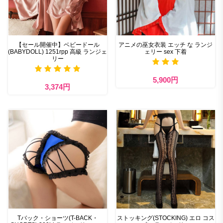
【セール開催中】ベビードール
アニメの巫女衣装 エッチ な ランジ
(BABYDOLL) 1251rpp 高級 ランジェ
ェリー sex 下着
リー
5,900円
3,374円
Tバック・ショーツ(T-BACK・
ストッキング(STOCKING) エロ コス