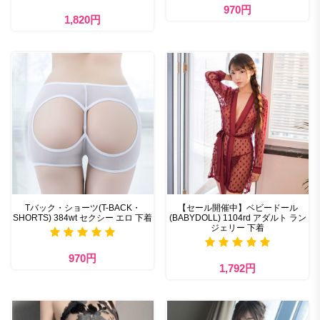
970円
1,820円
Tバック・ショーツ(T-BACK・
【セール開催中】ベビードール
SHORTS) 384wt セクシー エロ 下着
(BABYDOLL) 1104rd アダルト ラン
ジェリー 下着
970円
1,792円