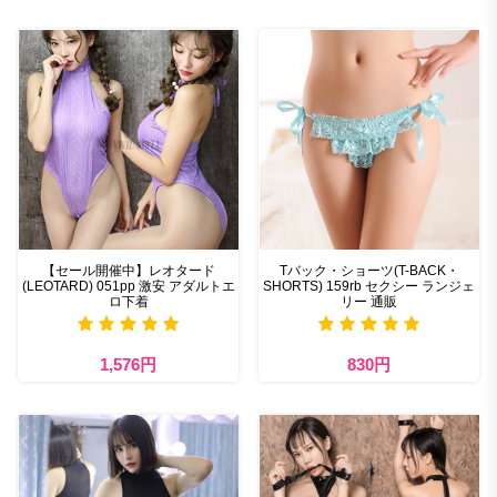
【セール開催中】レオタード
Tバック・ショーツ(T-BACK・
(LEOTARD) 051pp 激安 アダルトエ
SHORTS) 159rb セクシー ランジェ
ロ下着
リー 通販
1,576円
830円