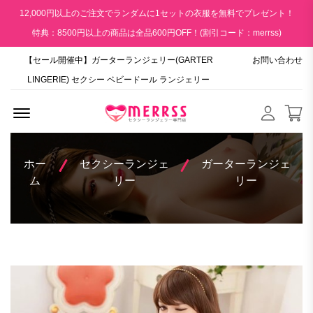
12,000円以上のご注文でランダムに1セットの衣服を無料でプレゼント！
特典：8500円以上の商品は全品600円OFF！(割引コード：merrss)
【セール開催中】ガーターランジェリー(GARTER
お問い合わせ
LINGERIE) セクシー ベビードール ランジェリー
Menu Open
ホー
セクシーランジェ
ガーターランジェ
ム
リー
リー