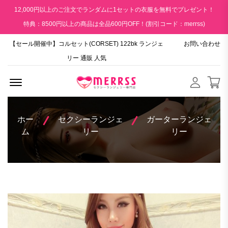
12,000円以上のご注文でランダムに1セットの衣服を無料でプレゼント！
特典：8500円以上の商品は全品600円OFF！(割引コード：merrss)
【セール開催中】コルセット(CORSET) 122bk ランジェ
お問い合わせ
リー 通販 人気
Menu Open
ホー
セクシーランジェ
ガーターランジェ
ム
リー
リー