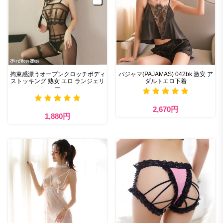
拘束感漂うオープンクロッチボディ
パジャマ(PAJAMAS) 042bk 激安 ア
ストッキング 熟女 エロ ランジェリ
ダルトエロ下着
ー
2,670円
1,880円