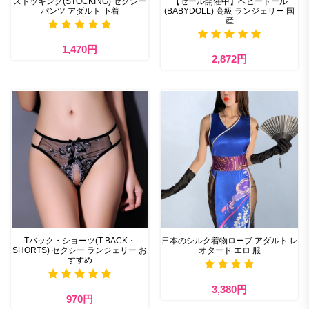
ストッキング(STOCKING) セクシー
【セール開催中】ベビードール
パンツ アダルト 下着
(BABYDOLL) 高級 ランジェリー 国
産
1,470円
2,872円
Tバック・ショーツ(T-BACK・
日本のシルク着物ローブ アダルト レ
SHORTS) セクシー ランジェリー お
オタード エロ 服
すすめ
3,380円
970円