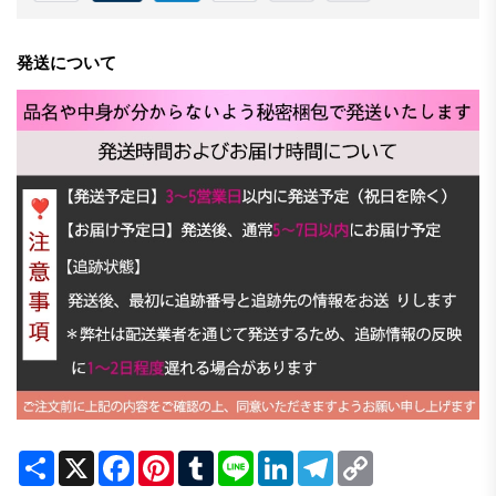
発送について
Share
X
Facebook
Pinterest
Tumblr
Line
LinkedIn
Telegram
Copy
Link