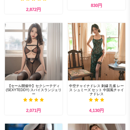
830円
2,872円
【セール開催中】セクシーテディ
中空チャイナドレス 刺繍 孔雀 レー
(SEXYTEDDY) スパイスランジェリ
ス シュミーズ セット 中国風チャイ
ー
ナドレス
2,071円
4,130円