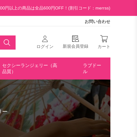
00円以上の商品は全品600円OFF！(割引コード：merrss)
お問い合わせ
新規会員登録
ログイン
カート
セクシーランジェリー（高
ラブドー
品質）
ル
リー