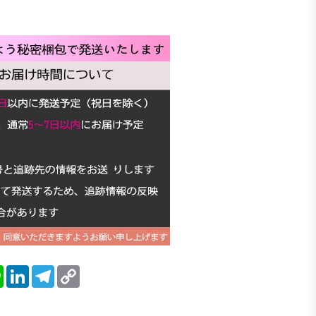
blr
Line
LinkedIn
Telegram
Copy
Link