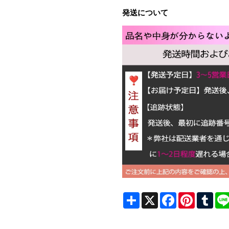
発送について
Share
X
Facebook
Pinterest
Tum