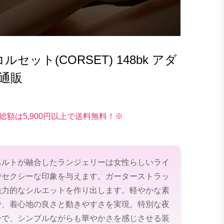
ット(CORSET) 148bk アダ
通販
総額は5,900円以上で送料無料！※
ベルトが融合したランジェリーは女性らしいライ
でセクシーな印象を与えます。ガーターストラッ
魅力的なシルエットを作り出します。軽やかな素
で、着心地の良さと動きやすさを実現。特別な夜
ーで、シンプルながらも華やかさを感じさせる装