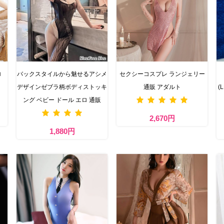
エロ
バックスタイルから魅せるアシメ
セクシーコスプレ ランジェリー
デザインゼブラ柄ボディストッキ
通販 アダルト
(
ング ベビー ドール エロ 通販
2,670円
1,880円