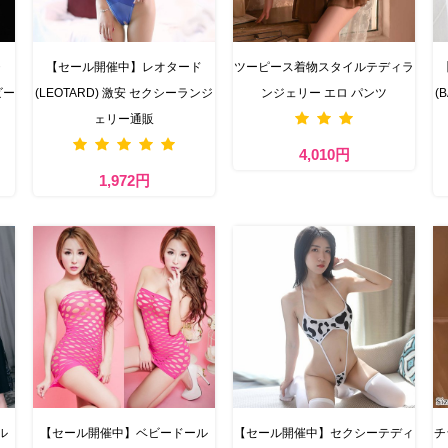
・
【セール開催中】レオタード
ツーピース着物スタイルテディラ
ビー
(LEOTARD) 激安 セクシーランジ
ンジェリー エロ パンツ
(
ェリー通販
4,010円
1,972円
ル
【セール開催中】ベビードール
【セール開催中】セクシーテディ
チ