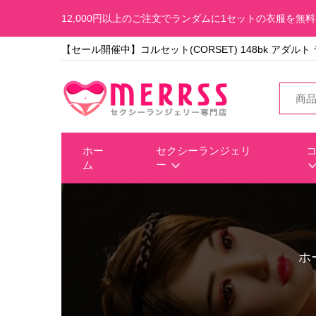
12,000円以上のご注文でランダムに1セットの衣服を無
【セール開催中】コルセット(CORSET) 148bk アダル
ホー
セクシーランジェリ
ム
ー
ホ