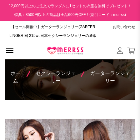
12,000円以上のご注文でランダムに1セットの衣服を無料でプレゼント！
特典：8500円以上の商品は全品600円OFF！(割引コード：merrss)
【セール開催中】ガーターランジェリー(GARTER
お問い合わせ
LINGERIE) 215wt 日本セクシーランジェリーの通販
Menu Open
ホー
セクシーランジェ
ガーターランジェ
ム
リー
リー