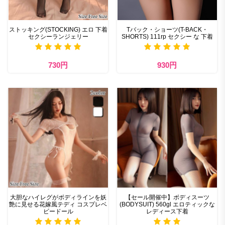
ストッキング(STOCKING) エロ 下着
Tバック・ショーツ(T-BACK・
セクシーランジェリー
SHORTS) 111rp セクシー な 下着
730円
930円
大胆なハイレグがボディラインを妖
【セール開催中】ボディスーツ
艶に見せる花嫁風テディ コスプレベ
(BODYSUIT) 560gl エロティックな
ビードール
レディース下着