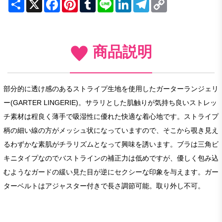
Share
X
Facebook
Pinterest
Tumblr
Line
LinkedIn
Telegram
Copy
Link
商品説明
部分的に透け感のあるストライプ生地を使用したガーターランジェリ
ー(GARTER LINGERIE)。サラリとした肌触りが気持ち良いストレッ
チ素材は程良く薄手で吸湿性に優れた快適な着心地です。ストライプ
柄の細い線の方がメッシュ状になっていますので、そこから覗き見え
るわずかな素肌がチラリズムとなって興味を誘います。ブラは三角ビ
キニタイプなのでバストラインの補正力は低めですが、優しく包み込
むようなガードの緩い見た目が逆にセクシーな印象を与えます。ガー
ターベルトはアジャスター付きで長さ調節可能。取り外し不可。