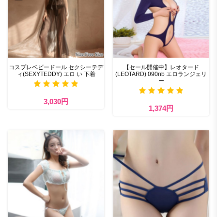
コスプレベビードール セクシーテデ
【セール開催中】レオタード
ィ(SEXYTEDDY) エロ い 下着
(LEOTARD) 090nb エロランジェリ
ー
3,030円
1,374円