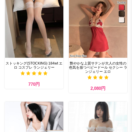
ストッキング(STOCKING) 184wt エ
艶やかな上質サテンが大人の女性の
ロ コスプレ ランジェリー
色気を放つベビードール セクシー ラ
ンジェリー エロ
770円
2,080円