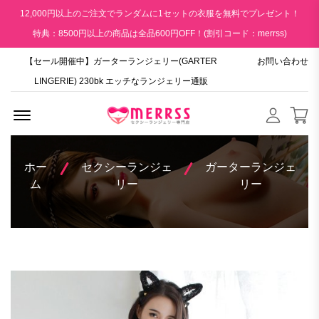
12,000円以上のご注文でランダムに1セットの衣服を無料でプレゼント！
特典：8500円以上の商品は全品600円OFF！(割引コード：merrss)
【セール開催中】ガーターランジェリー(GARTER
お問い合わせ
LINGERIE) 230bk エッチなランジェリー通販
Menu Open
ホー
セクシーランジェ
ガーターランジェ
ム
リー
リー