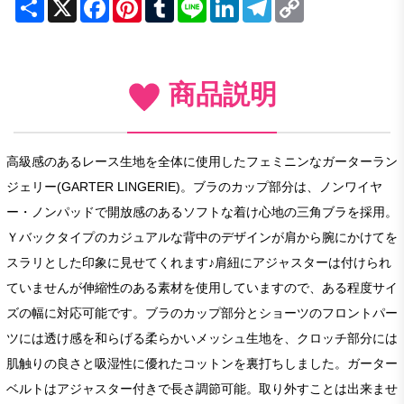
Share
X
Facebook
Pinterest
Tumblr
Line
LinkedIn
Telegram
Copy
Link
商品説明
高級感のあるレース生地を全体に使用したフェミニンなガーターラン
ジェリー(GARTER LINGERIE)。ブラのカップ部分は、ノンワイヤ
ー・ノンパッドで開放感のあるソフトな着け心地の三角ブラを採用。
Ｙバックタイプのカジュアルな背中のデザインが肩から腕にかけてを
スラリとした印象に見せてくれます♪肩紐にアジャスターは付けられ
ていませんが伸縮性のある素材を使用していますので、ある程度サイ
ズの幅に対応可能です。ブラのカップ部分とショーツのフロントパー
ツには透け感を和らげる柔らかいメッシュ生地を、クロッチ部分には
肌触りの良さと吸湿性に優れたコットンを裏打ちしました。ガーター
ベルトはアジャスター付きで長さ調節可能。取り外すことは出来ませ