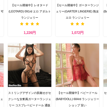
・
【セール開催中】レオタード
【セール開催中】ガーターランジ
 可
(LEOTARD) 091rd エロ アダルト
ェリー(GARTER LINGERIE) 熟女
(
ランジェリー
エロ ランジェリー
1,226円
1,072円
ド
ストリングデザインの肌魅せがセ
【セール開催中】ベビードール
セ
ジェ
クシーな女豹風ガーターランジェ
(BABYDOLL) 684rd ランジェリー
リー コスプレベビードール 通販
ショップ 安い