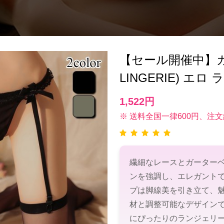
【セール開催中】ガ
LINGERIE) エ
1,522円
※ 送料全国一律600円、注文
繊細なレースとガーター
ンを強調し、エレガント
プは脚線美を引き立て、
材と調整可能なデザイン
にぴったりのランジェリ