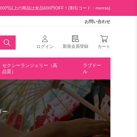
00円以上の商品は全品600円OFF！(割引コード：merrss)
お問い合わせ
新規会員登録
ログイン
カート
セクシーランジェリー（高
ラブドー
品質）
ル
リー