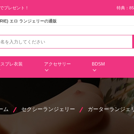
料でプレゼント！
特典：85
RIE) エロ ランジェリーの通販
コスプレ衣装
アクセサリー
BDSM
ーム
セクシーランジェリー
ガーターランジェ