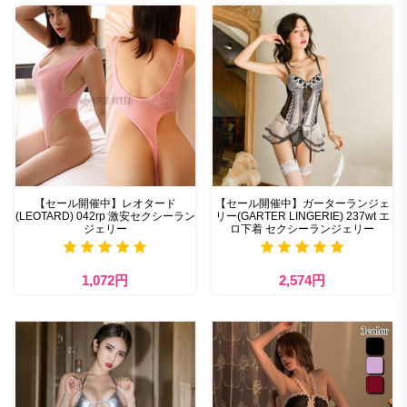
【セール開催中】レオタード
【セール開催中】ガーターランジェ
(LEOTARD) 042rp 激安セクシーラン
リー(GARTER LINGERIE) 237wt エ
ジェリー
ロ下着 セクシーランジェリー
1,072円
2,574円