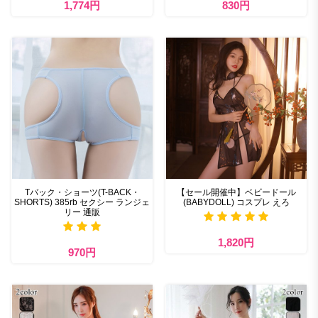
1,774円
830円
Tバック・ショーツ(T-BACK・
【セール開催中】ベビードール
SHORTS) 385rb セクシー ランジェ
(BABYDOLL) コスプレ えろ
リー 通販
1,820円
970円