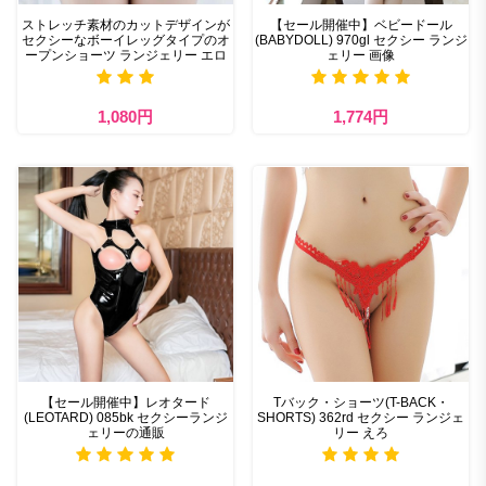
ストレッチ素材のカットデザインが
【セール開催中】ベビードール
セクシーなボーイレッグタイプのオ
(BABYDOLL) 970gl セクシー ランジ
ープンショーツ ランジェリー エロ
ェリー 画像
1,080円
1,774円
【セール開催中】レオタード
Tバック・ショーツ(T-BACK・
(LEOTARD) 085bk セクシーランジ
SHORTS) 362rd セクシー ランジェ
ェリーの通販
リー えろ