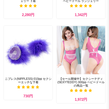
ェリー 下着
ベビードール ランジェリー
2,280円
1,342円
ニプレス(NIPPLESS) 010pp セクシ
【セール開催中】セクシーテディ
ーエッチな下着
(SEXYTEDDY) 300pp ベビードール
の商品一覧
730円
1,972円