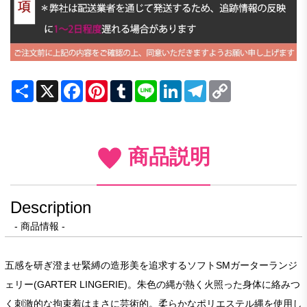
Share
X
Facebook
Pinterest
Tumblr
Line
LinkedIn
Telegram
Copy
Link
商品説明
Description
- 商品情報 -
五感を研ぎ澄ませ緊縛の造形美を追求するソフトSMガーターランジ
ェリー(GARTER LINGERIE)。朱色の縄が熱く火照った身体に絡みつ
く刺激的な拘束着はまさに芸術的。柔らかなポリエステル縄を使用し