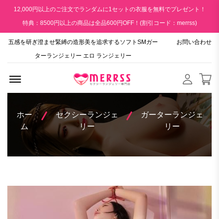
12,000円以上のご注文でランダムに1セットの衣服を無料でプレゼント！
特典：8500円以上の商品は全品600円OFF！(割引コード：merrss)
五感を研ぎ澄ませ緊縛の造形美を追求するソフトSMガー
お問い合わせ
ターランジェリー エロ ランジェリー
Menu Open
ホー
セクシーランジェ
ガーターランジェ
ム
リー
リー