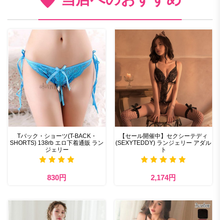
Tバック・ショーツ(T-BACK・
【セール開催中】セクシーテディ
SHORTS) 138rb エロ下着通販 ラン
(SEXYTEDDY) ランジェリー アダル
ジェリー
ト
830円
2,174円