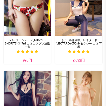
Tバック・ショーツ(T-BACK・
【セール開催中】レオタード
SHORTS) 347rd エロ コスプレ通販
(LEOTARD) 050nb セクシー エロ 下
一覧
着
970円
2,692円