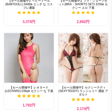
【セール開催中】ベビードール
【セール開催中】ブラ・ショーツセ
(BABYDOLL) 948bk エッチ な コス
ット(BRA・SHORTS SET) 325bk セ
プレ通販
クシー エロ 下着
3,374円
2,692円
【セール開催中】レオタード
【セール開催中】セクシーテディ
(LEOTARD) 036pk セクシー な 下着
(SEXYTEDDY) ランジェリー 通販 ア
ダルト
1,792円
2,174円