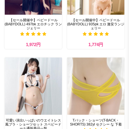
【セール開催中】ベビードール
【セール開催中】ベビードール
(BABYDOLL) 497bk エロチック ラン
(BABYDOLL) 935pk エロ 激安ランジ
ジェリー
ェリー
1,972円
1,774円
可愛い演出いっぱいのウエイトレス
Tバック・ショーツ(T-BACK・
風ブラ・ショーツセット スベビード
SHORTS) 382yl セクシー な 下着
ール通販商品一覧