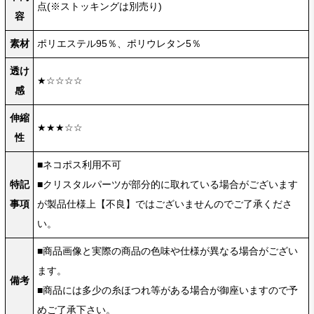
点(※ストッキングは別売り)
容
素材
ポリエステル95％、ポリウレタン5％
透け
★☆☆☆☆
感
伸縮
★★★☆☆
性
■ネコポス利用不可
特記
■クリスタルパーツが部分的に取れている場合がございます
事項
が製品仕様上【不良】ではございませんのでご了承くださ
い。
■商品画像と実際の商品の色味や仕様が異なる場合がござい
ます。
備考
■商品には多少の糸ほつれ等がある場合が御座いますので予
めご了承下さい。