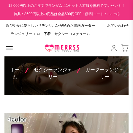
12,000円以上のご注文でランダムに1セットの衣服を無料でプレゼント！
特典：8500円以上の商品は全品600円OFF！(割引コード：merrss)
煌びやかに愛らしいサテンリボンが秘めた誘惑ガーター
お問い合わせ
ランジェリー エロ 下着 セクシーコスチューム
Menu Open
ホー
セクシーランジェ
ガーターランジェ
ム
リー
リー