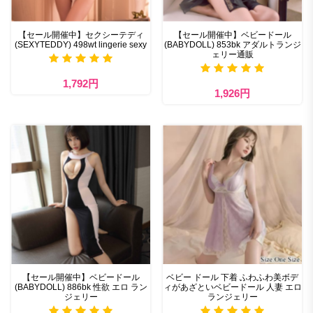
【セール開催中】セクシーテディ
【セール開催中】ベビードール
(SEXYTEDDY) 498wt lingerie sexy
(BABYDOLL) 853bk アダルトランジ
ェリー通販
1,792円
1,926円
【セール開催中】ベビードール
ベビー ドール 下着 ふわふわ美ボデ
(BABYDOLL) 886bk 性欲 エロ ラン
ィがあざといベビードール 人妻 エロ
ジェリー
ランジェリー