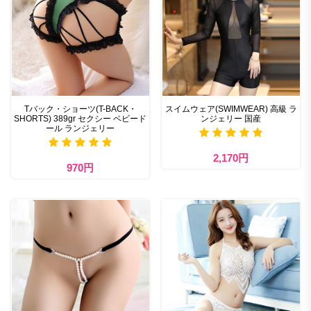
Tバック・ショーツ(T-BACK・
スイムウェア(SWIMWEAR) 高級 ラ
SHORTS) 389gr セクシー ベビード
ンジェリー 国産
ール ランジェリー
2,170円
970円