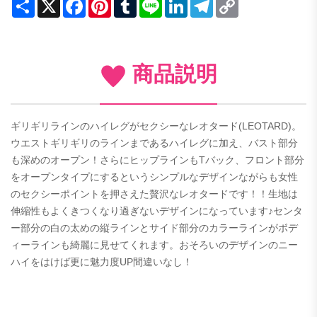
Share
X
Facebook
Pinterest
Tumblr
Line
LinkedIn
Telegram
Copy
Link
商品説明
ギリギリラインのハイレグがセクシーなレオタード(LEOTARD)。
ウエストギリギリのラインまであるハイレグに加え、バスト部分
も深めのオープン！さらにヒップラインもTバック、フロント部分
をオープンタイプにするというシンプルなデザインながらも女性
のセクシーポイントを押さえた贅沢なレオタードです！！生地は
伸縮性もよくきつくなり過ぎないデザインになっています♪センタ
ー部分の白の太めの縦ラインとサイド部分のカラーラインがボデ
ィーラインも綺麗に見せてくれます。おそろいのデザインのニー
ハイをはけば更に魅力度UP間違いなし！