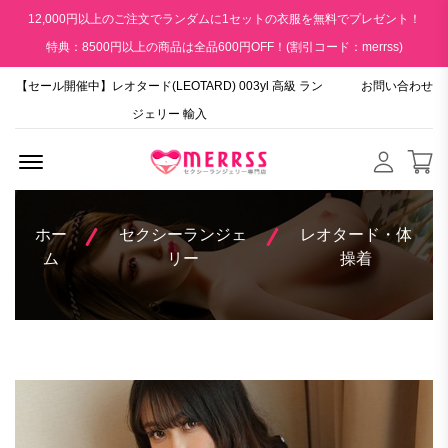
12,000円以上のご注文でランダムに1セットの衣服を無料でプレゼント！
特典：8500円以上の商品は全品600円OFF！(割引コード：merrss)
【セール開催中】レオタード(LEOTARD) 003yl 高級 ラン
お問い合わせ
ジェリー 輸入
Menu Open
ホー
セクシーランジェ
レオタード・体
ム
リー
操着