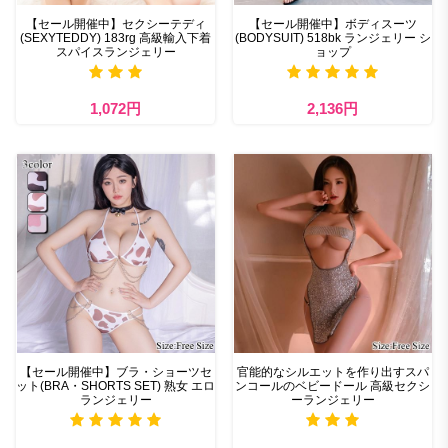
【セール開催中】セクシーテディ
【セール開催中】ボディスーツ
(SEXYTEDDY) 183rg 高級輸入下着
(BODYSUIT) 518bk ランジェリー シ
スパイスランジェリー
ョップ
1,072円
2,136円
【セール開催中】ブラ・ショーツセ
官能的なシルエットを作り出すスパ
ット(BRA・SHORTS SET) 熟女 エロ
ンコールのベビードール 高級セクシ
ランジェリー
ーランジェリー