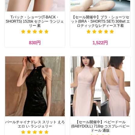
Tバック・ショーツ(T-BACK・
【セール開催中】ブラ・ショーツセ
SHORTS) 152bk セクシー ランジェ
ット(BRA・SHORTS SET) 308wt エ
リー 素
ロティックなレディース下着
830円
1,522円
パールチャイナドレス スリット えろ
【セール開催中】ベビードール
エロ い ランジェリー
(BABYDOLL) 718rp コスプレベビー
ドール 通販