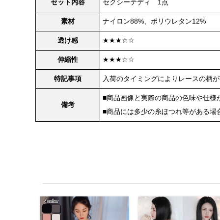
セット内容
セクシーテディ 1点
素材
ナイロン88%、ポリウレタン12%
透け感
★★★☆☆
伸縮性
★★★☆☆
特記事項
入荷のタイミングによりレースの柄が
■商品画像と実際の商品の色味や仕様
備考
■商品には多少の糸ほつれ等がある場