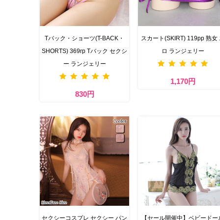
Tバック・ショーツ(T-BACK・
スカート(SKIRT) 119pp 熟女
SHORTS) 369rp Tバック セクシ
ロ ランジェリー
ー ランジェリー
1,170円
830円
セクシーコスプレ セクシー パン
【セール開催中】ベビードー