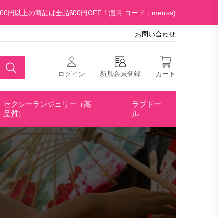
00円以上の商品は全品600円OFF！(割引コード：merrss)
お問い合わせ
新規会員登録
ログイン
カート
セクシーランジェリー（高
ラブドー
品質）
ル