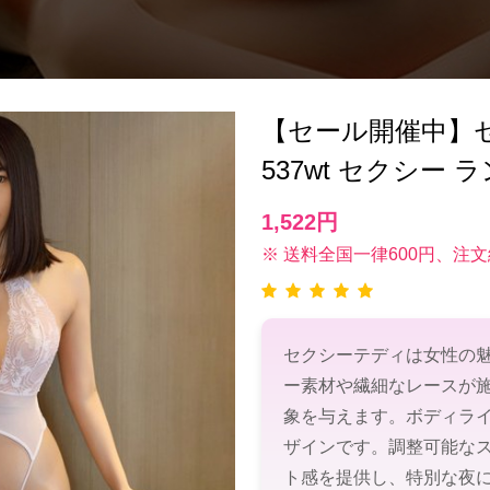
【セール開催中】セク
537wt セクシー 
1,522円
※ 送料全国一律600円、注文
セクシーテディは女性の
ー素材や繊細なレースが
象を与えます。ボディラ
ザインです。調整可能な
ト感を提供し、特別な夜