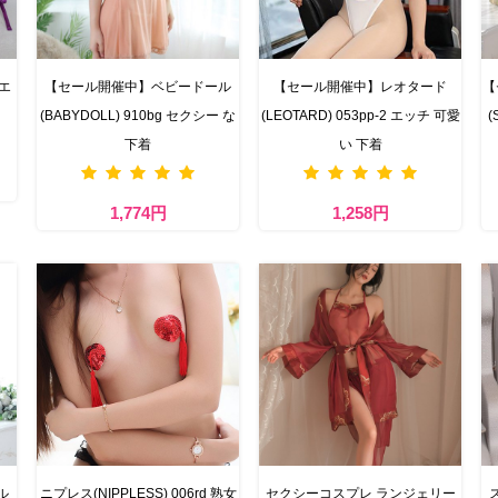
 エ
【セール開催中】ベビードール
【セール開催中】レオタード
【
(BABYDOLL) 910bg セクシー な
(LEOTARD) 053pp-2 エッチ 可愛
(
下着
い 下着
1,774円
1,258円
ル
ニプレス(NIPPLESS) 006rd 熟女
セクシーコスプレ ランジェリー