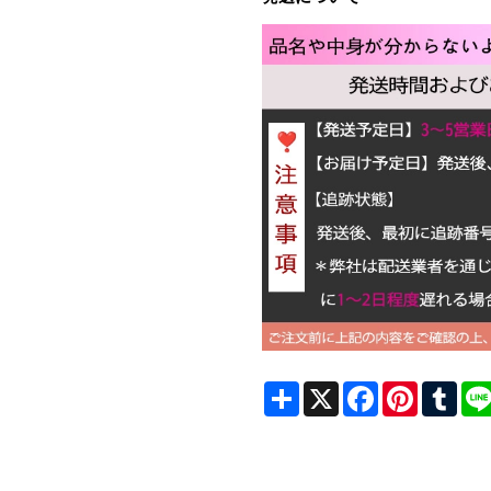
Share
X
Facebook
Pinterest
Tum