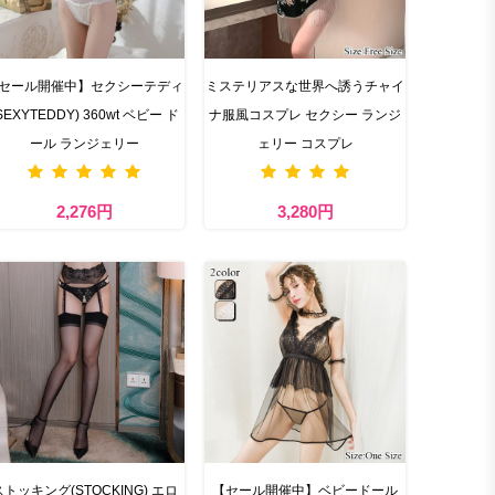
セール開催中】セクシーテディ
ミステリアスな世界へ誘うチャイ
SEXYTEDDY) 360wt ベビー ド
ナ服風コスプレ セクシー ランジ
ール ランジェリー
ェリー コスプレ
2,276円
3,280円
ストッキング(STOCKING) エロ
【セール開催中】ベビードール