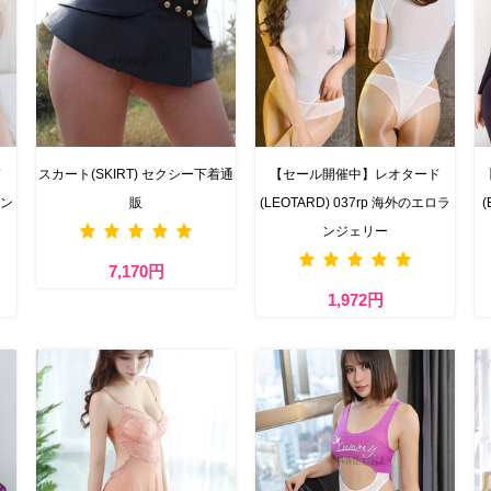
ド
スカート(SKIRT) セクシー下着通
【セール開催中】レオタード
ラン
販
(LEOTARD) 037rp 海外のエロラ
(
ンジェリー
7,170円
1,972円