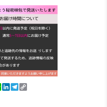
blr
Line
LinkedIn
Telegram
Copy
Link