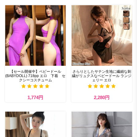
【セール開催中】ベビードール
さらりとしたサテン生地に繊細な刺
(BABYDOLL) 718pp エロ 下着 セ
繍がリュクスなベビードール ランジ
クシーコスチューム
ェリー エロ
1,774円
2,280円