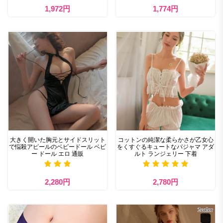
1,972円
1,774円
大きく開いた胸元とサイドスリット
コットンの純潔な柔らかさが乙女心
で悩殺アピールのベビードール ベビ
をくすぐるキュートなパジャマ アダ
ー ドール エロ 通販
ルト ランジェリー 下着
2,280円
2,780円