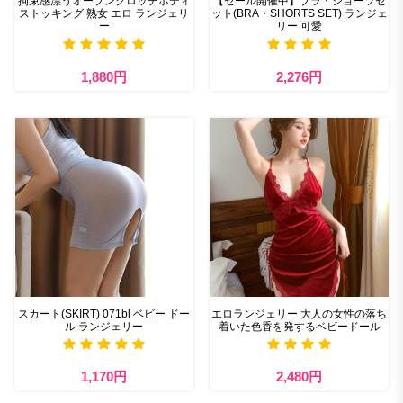
拘束感漂うオープンクロッチボディ
【セール開催中】ブラ・ショーツセ
ストッキング 熟女 エロ ランジェリ
ット(BRA・SHORTS SET) ランジェ
ー
リー 可愛
1,880円
2,276円
スカート(SKIRT) 071bl ベビー ドー
エロランジェリー 大人の女性の落ち
ル ランジェリー
着いた色香を発するベビードール
1,170円
2,480円