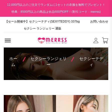
12,000円以上のご注文でランダムに1セットの衣服を無料でプレゼント！
特典：8500円以上の商品は全品600円OFF！(割引コード：merrss)
【セール開催中】セクシーテディ(SEXYTEDDY) 337bg
お問い合わせ
セクシー ランジェリー 通販
Menu Open
ホー
セクシーランジェリ
セクシーテデ
ム
ー
ィ