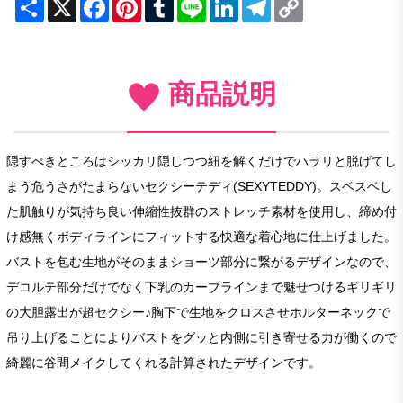
Share
X
Facebook
Pinterest
Tumblr
Line
LinkedIn
Telegram
Copy
Link
商品説明
隠すべきところはシッカリ隠しつつ紐を解くだけでハラリと脱げてし
まう危うさがたまらないセクシーテディ(SEXYTEDDY)。スベスベし
た肌触りが気持ち良い伸縮性抜群のストレッチ素材を使用し、締め付
け感無くボディラインにフィットする快適な着心地に仕上げました。
バストを包む生地がそのままショーツ部分に繋がるデザインなので、
デコルテ部分だけでなく下乳のカーブラインまで魅せつけるギリギリ
の大胆露出が超セクシー♪胸下で生地をクロスさせホルターネックで
吊り上げることによりバストをグッと内側に引き寄せる力が働くので
綺麗に谷間メイクしてくれる計算されたデザインです。