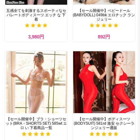
五感全てを刺激するスポーティなセ
【セール開催中】ベビードール
パレートボディスーツ エッチ な 下
(BABYDOLL) 049bk エロチック ラン
着
ジェリー
3,980円
892円
【セール開催中】ブラ・ショーツセ
【セール開催中】ボディスーツ
ット(BRA・SHORTS SET) 585wt エ
(BODYSUIT) 581rd 激安 セクシーラ
ロ い 下着商品一覧
ンジェリー通販