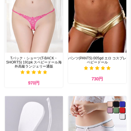
Tバック・ショーツ(T-BACK・
パンツ(PANTS) 005gd エロ コスプレ
SHORTS) 191pk スベビードール海
ベビードール
外高級ランジェリー通販
730円
970円