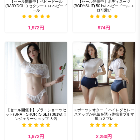
【セール開催中】ベビードール
【セール開催中】ボディスーツ
(BABYDOLL) セクシーエロ ベビード
(BODYSUIT) 501wt ベビードール エ
ール
ロ可愛い
1,972円
974円
【セール開催中】ブラ・ショーツセ
スポーツレオタード ハイレグとレー
ット(BRA・SHORTS SET) 381wt ラ
スアップが色気を誘う体操着ブルマ
ンジェリーショップ 人気
風コスプレ
1,972円
2,280円