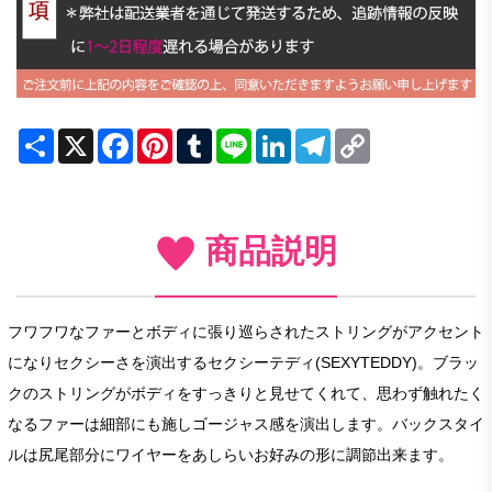
Share
X
Facebook
Pinterest
Tumblr
Line
LinkedIn
Telegram
Copy
Link
商品説明
フワフワなファーとボディに張り巡らされたストリングがアクセント
になりセクシーさを演出するセクシーテディ(SEXYTEDDY)。ブラッ
クのストリングがボディをすっきりと見せてくれて、思わず触れたく
なるファーは細部にも施しゴージャス感を演出します。バックスタイ
ルは尻尾部分にワイヤーをあしらいお好みの形に調節出来ます。