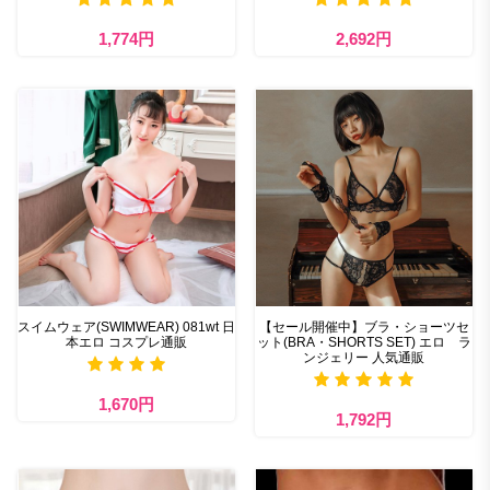
1,774円
2,692円
スイムウェア(SWIMWEAR) 081wt 日
【セール開催中】ブラ・ショーツセ
本エロ コスプレ通販
ット(BRA・SHORTS SET) エロ ラ
ンジェリー 人気通販
1,670円
1,792円