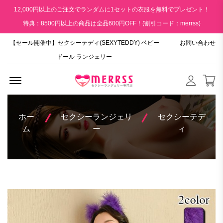
12,000円以上のご注文でランダムに1セットの衣服を無料でプレゼント！
特典：8500円以上の商品は全品600円OFF！(割引コード：merrss)
【セール開催中】セクシーテディ(SEXYTEDDY) ベビー
お問い合わせ
ドール ランジェリー
Menu Open
ホー
セクシーランジェリ
セクシーテデ
ム
ー
ィ