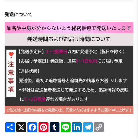
発送について
Share
X
Facebook
Pinterest
Tumblr
Line
LinkedIn
Telegram
Copy
Link