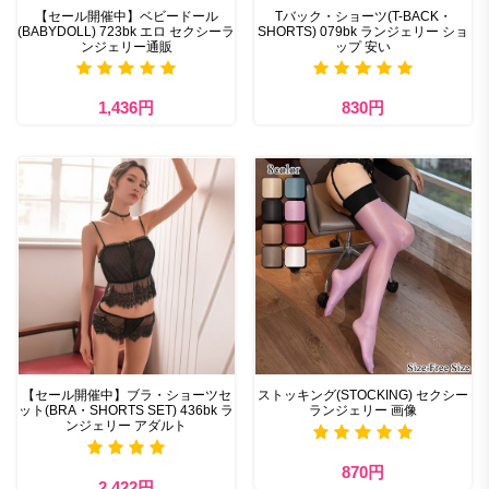
【セール開催中】ベビードール
Tバック・ショーツ(T-BACK・
(BABYDOLL) 723bk エロ セクシーラ
SHORTS) 079bk ランジェリー ショ
ンジェリー通販
ップ 安い
1,436円
830円
【セール開催中】ブラ・ショーツセ
ストッキング(STOCKING) セクシー
ット(BRA・SHORTS SET) 436bk ラ
ランジェリー 画像
ンジェリー アダルト
870円
2,422円