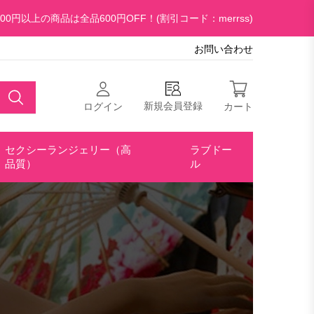
00円以上の商品は全品600円OFF！(割引コード：merrss)
お問い合わせ
新規会員登録
ログイン
カート
セクシーランジェリー（高
ラブドー
品質）
ル