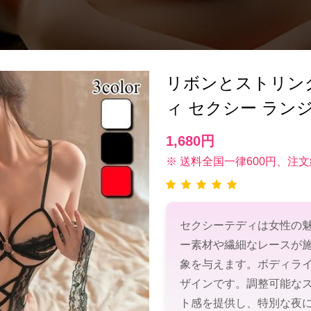
リボンとストリン
ィ セクシー ラン
1,680円
※ 送料全国一律600円、注文
セクシーテディは女性の
ー素材や繊細なレースが
象を与えます。ボディラ
ザインです。調整可能な
ト感を提供し、特別な夜