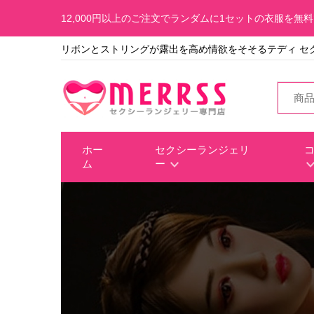
12,000円以上のご注文でランダムに1セットの衣服を無
リボンとストリングが露出を高め情欲をそそるテディ セク
ホー
セクシーランジェリ
ム
ー