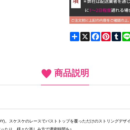
Share
X
Facebook
Pinterest
Tum
商品説明
DDY)。スケスケのレースでバストトップを覆っただけのストリングデ
ったり…様々な楽しみ方で濃密時間を♪