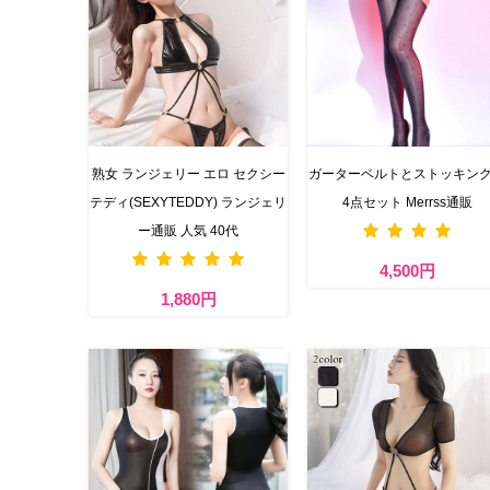
熟女 ランジェリー エロ セクシー
ガーターベルトとストッキン
テディ(SEXYTEDDY) ランジェリ
4点セット Merrss通販
ー通販 人気 40代
4,500円
1,880円