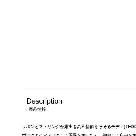
Description
- 商品情報 -
リボンとストリングが露出を高め情欲をそそるテディ(TE
ボンはアイマスクとして視界を奪ったり、拘束して自由を奪