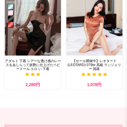
アダルト 下着 シアーな透け感のレー
【セール開催中】レオタード
スをあしらって妖艶に仕上げたベビ
(LEOTARD) 079br 高級 ランジェリ
ードール エロ い 下着
ー 国産
2,280円
1,078円