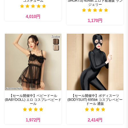
コスチューム
SHORTS) 404wt エロ下着通販 ラン
ジェリー
4,010円
1,170円
【セール開催中】ベビードール
【セール開催中】ボディスーツ
(BABYDOLL) エロ コスプレベビード
(BODYSUIT) 695bk コスプレベビー
ール
ドール 通販
1,972円
2,414円