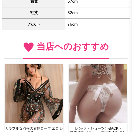
着丈
57cm
袖丈
52cm
バスト
76cm
当店へのおすすめ
カラフルな羽根の着物ローブ エロ い
Tバック・ショーツ(T-BACK・