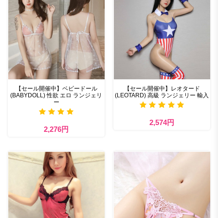
【セール開催中】ベビードール
【セール開催中】レオタード
(BABYDOLL) 性欲 エロ ランジェリ
(LEOTARD) 高級 ランジェリー 輸入
ー
2,574円
2,276円