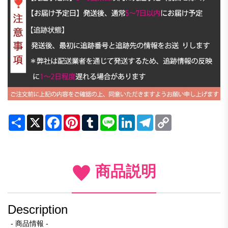
Share
X
Facebook
Pinterest
Tumblr
Line
LinkedIn
Telegram
Copy
Link
商品説明
Description
- 商品情報 -