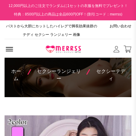
12,000円以上のご注文でランダムに1セットの衣服を無料でプレゼント！
特典：8500円以上の商品は全品600円OFF！(割引コード：merrss)
バストから大胆にカットしたハイレグで脚長効果抜群の
お問い合わせ
テディ セクシー ランジェリー 画像
Menu Open
ホー
セクシーランジェリ
セクシーテデ
ム
ー
ィ