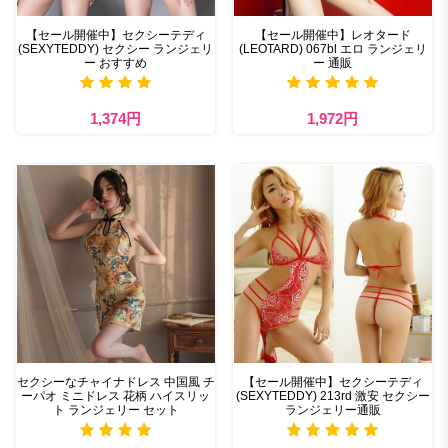
【セール開催中】セクシーテディ
【セール開催中】レオタード
(SEXYTEDDY) セクシー ランジェリ
(LEOTARD) 067bl エロ ランジェリ
ー おすすめ
ー 通販
1,374円
1,972円
セクシーなチャイナドレス 中国風 チ
【セール開催中】セクシーテディ
ーパオ ミニドレス 花柄 ハイスリッ
(SEXYTEDDY) 213rd 激安 セクシー
ト ランジェリー セット
ランジェリー通販