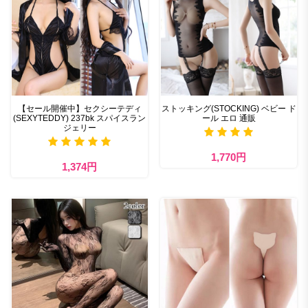
【セール開催中】セクシーテディ
ストッキング(STOCKING) ベビー ド
(SEXYTEDDY) 237bk スパイスラン
ール エロ 通販
ジェリー
1,770円
1,374円