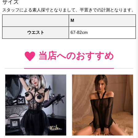
サイズ
スタッフによる素人採寸となりまして、平置きでの計測となります。
M
ウエスト
67-82cm
当店へのおすすめ