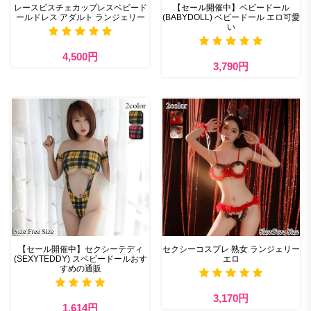
レースビスチェカップレスベビード
【セール開催中】ベビードール
ールドレス アダルト ランジェリー
(BABYDOLL) ベビードール エロ可愛
い
4,500円
3,790円
【セール開催中】セクシーテディ
セクシーコスプレ 熟女 ランジェリー
(SEXYTEDDY) スベビードールおす
エロ
すめの通販
3,170円
1,614円