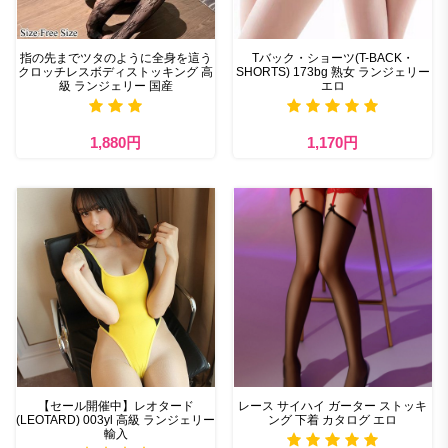
指の先までツタのように全身を這う
Tバック・ショーツ(T-BACK・
クロッチレスボディストッキング 高
SHORTS) 173bg 熟女 ランジェリー
級 ランジェリー 国産
エロ
1,880円
1,170円
【セール開催中】レオタード
レース サイハイ ガーター ストッキ
(LEOTARD) 003yl 高級 ランジェリー
ング 下着 カタログ エロ
輸入