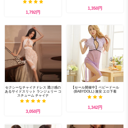
1,350円
1,792円
セクシーなチャイナドレス 透け感の
【セール開催中】ベビードール
あるサイドスリット ランジェリー コ
(BABYDOLL) 激安 エロ下着
スチューム チャイナ
1,342円
3,050円