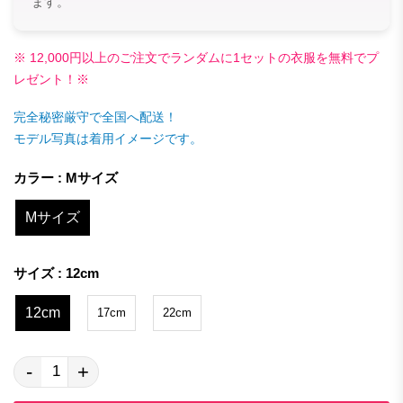
ます。
※ 12,000円以上のご注文でランダムに1セットの衣服を無料でプ
レゼント！※
完全秘密厳守で全国へ配送！
モデル写真は着用イメージです。
カラー : Mサイズ
Mサイズ
サイズ : 12cm
12cm
17cm
22cm
-
+