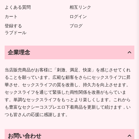
よくある質問
相互リンク
カート
ログイン
登録する
ブログ
ラブドール
企業理念
当店販売商品がお客様に「刺激、満足、快楽」を感じさせてくれ
ることを願っています。広範な顧客をさらにセックスライフに昇
華させ、セックスライフの質を改善し、持久力を向上させます。
セックスライフを通じて緊張した両性関係を改善がもらていま
す。単調なセックスライフをもっとより楽しくします。これから
も豊富なセクシーコスプレエロ下着商品を更新して続けます，い
つも皆さんの応援に感謝します。
お問い合わせ