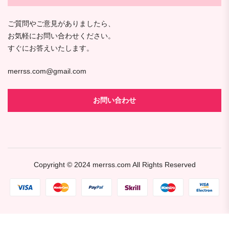
ご質問やご意見がありましたら、
お気軽にお問い合わせください。
すぐにお答えいたします。
merrss.com@gmail.com
お問い合わせ
Copyright © 2024
merrss.com
All Rights Reserved