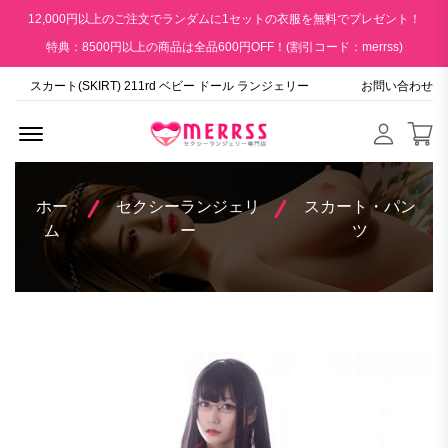
12,000円以上のご注文でランダムに1セットの衣服を無料でプレゼント！
特典：8500円以上の商品は全品600円OFF！(割引コード：merrss)
スカート(SKIRT) 211rd ベビー ドール ランジェリー
お問い合わせ
Menu Open
ホー
セクシーランジェリ
スカート・パン
ム
ー
ツ