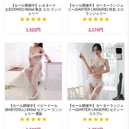
【セール開催中】レオタード
【セール開催中】ガーターランジェ
(LEOTARD) 060wt 熟女 エロ ランジ
リー(GARTER LINGERIE) 性欲 エロ
ェリー
ランジェリー
1,522円
2,174円
【セール開催中】ベビードール
【セール開催中】ガーターランジェ
(BABYDOLL) 840wt セクシー ランジ
リー(GARTER LINGERIE) セクシー
ェリー 通販
コスプレ