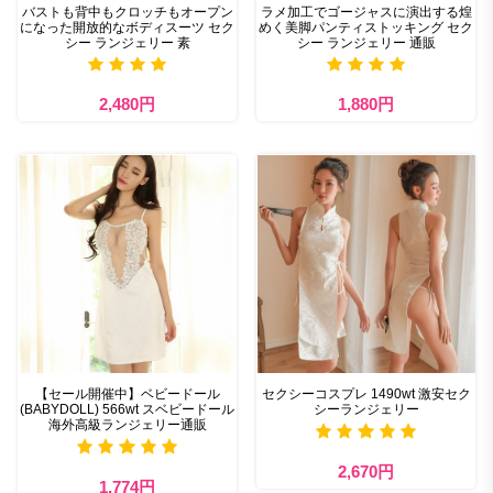
バストも背中もクロッチもオープン
ラメ加工でゴージャスに演出する煌
になった開放的なボディスーツ セク
めく美脚パンティストッキング セク
シー ランジェリー 素
シー ランジェリー 通販
2,480円
1,880円
【セール開催中】ベビードール
セクシーコスプレ 1490wt 激安セク
(BABYDOLL) 566wt スベビードール
シーランジェリー
海外高級ランジェリー通販
2,670円
1,774円