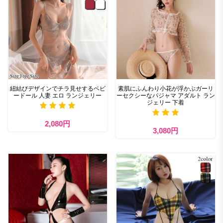
紐結びデザインでチラ見せするベビ
素肌にふんわり小花が浮かぶガーリ
ードール 人妻 エロ ランジェリー
ーセクシーなパジャマ アダルト ラン
ジェリー 下着
2,080円
3,080円