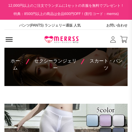
12,000円以上のご注文でランダムに1セットの衣服を無料でプレゼント！
特典：8500円以上の商品は全品600円OFF！(割引コード：merrss)
パンツ(PANTS) ランジェリー通販 人気
お問い合わせ
Menu Open
ホー
セクシーランジェリ
スカート・パン
ム
ー
ツ