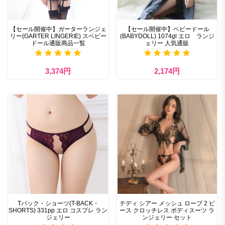
【セール開催中】ガーターランジェ
【セール開催中】ベビードール
リー(GARTER LINGERIE) スベビー
(BABYDOLL) 1074gl エロ ランジ
ドール通販商品一覧
ェリー 人気通販
3,374円
2,174円
Tバック・ショーツ(T-BACK・
テディ シアー メッシュ ローブ 2 ピ
SHORTS) 331pp エロ コスプレ ラン
ース クロッチレス ボディスーツ ラ
ジェリー
ンジェリー セット