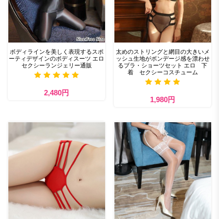
ボディラインを美しく表現するスポ
太めのストリングと網目の大きいメ
ーティデザインのボディスーツ エロ
ッシュ生地がボンデージ感を漂わせ
セクシーランジェリー通販
るブラ・ショーツセット エロ 下
着 セクシーコスチューム
2,480円
1,980円