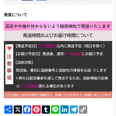
発送について
Share
X
Facebook
Pinterest
Tumblr
Line
LinkedIn
Telegram
Copy
Link