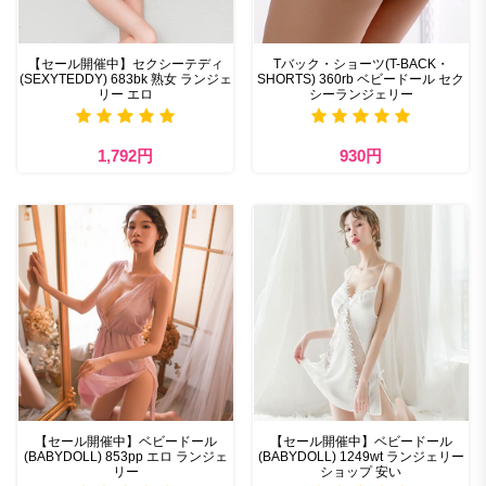
【セール開催中】セクシーテディ
Tバック・ショーツ(T-BACK・
(SEXYTEDDY) 683bk 熟女 ランジェ
SHORTS) 360rb ベビードール セク
リー エロ
シーランジェリー
1,792円
930円
【セール開催中】ベビードール
【セール開催中】ベビードール
(BABYDOLL) 853pp エロ ランジェ
(BABYDOLL) 1249wt ランジェリー
リー
ショップ 安い