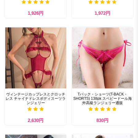
1,926円
1,972円
ヴィンテージカップレスとクロッチ
Tバック・ショーツ(T-BACK・
レス チャイナドレスボディスーツラ
SHORTS) 138pk スベビードール海
ンジェリー
外高級ランジェリー通販
2,630円
830円