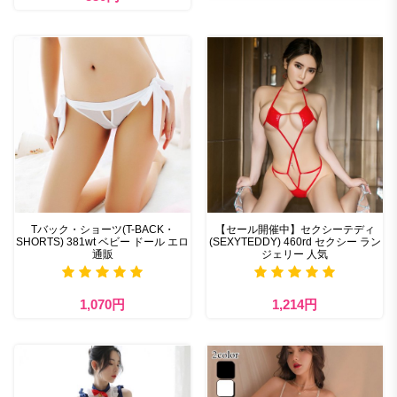
Tバック・ショーツ(T-BACK・
【セール開催中】セクシーテディ
SHORTS) 381wt ベビー ドール エロ
(SEXYTEDDY) 460rd セクシー ラン
通販
ジェリー 人気
1,070円
1,214円