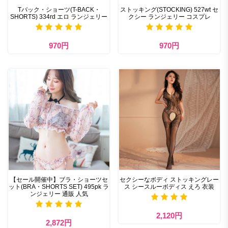
Tバック・ショーツ(T-BACK・
ストッキング(STOCKING) 527wt セ
SHORTS) 334rd エロ ランジェリー
クシー ランジェリー コスプレ
970円
970円
【セール開催中】ブラ・ショーツセ
セクシーなボディ ストッキングレー
ット(BRA・SHORTS SET) 495pk ラ
ス シースルーボディス えろ 衣装
ンジェリー 通販 人気
2,120円
2,872円