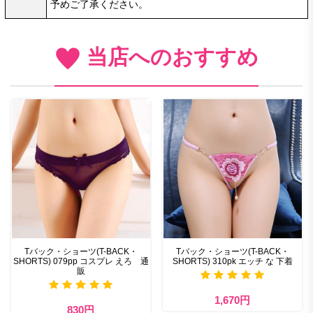
予めご了承ください。
当店へのおすすめ
Tバック・ショーツ(T-BACK・
Tバック・ショーツ(T-BACK・
SHORTS) 079pp コスプレ えろ 通
SHORTS) 310pk エッチ な 下着
販
1,670円
830円