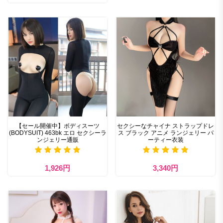
【セール開催中】ボディスーツ
セクシーなチャイナ ストラップドレ
(BODYSUIT) 463bk エロ セクシーラ
ス ブラック アニメ ランジェリー パ
ンジェリー通販
ーティー衣装
1,926円
3,340円