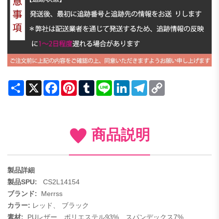
Share
X
Facebook
Pinterest
Tumblr
Line
LinkedIn
Telegram
Copy
Link
商品説明
製品詳細
製品SPU:
CS2L14154
ブランド:
Merrss
カラー:
レッド
、
ブラック
素材:
PUレザー、ポリエステル93%、スパンデックス7%