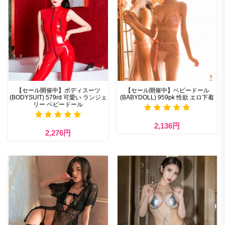
【セール開催中】ボディスーツ
【セール開催中】ベビードール
(BODYSUIT) 579rd 可愛い ランジェ
(BABYDOLL) 959pk 性欲 エロ下着
リー ベビードール
2,136円
2,276円