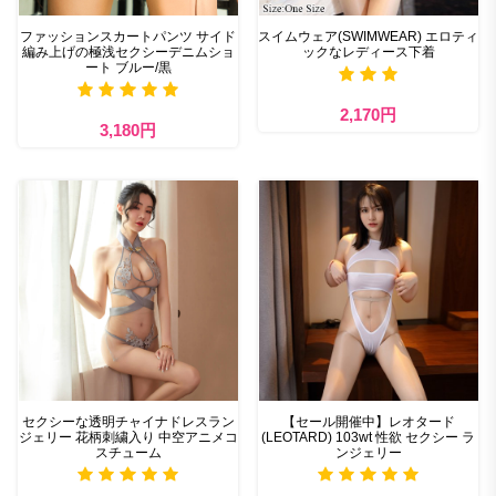
ファッションスカートパンツ サイド
スイムウェア(SWIMWEAR) エロティ
編み上げの極浅セクシーデニムショ
ックなレディース下着
ート ブルー/黒
2,170円
3,180円
セクシーな透明チャイナドレスラン
【セール開催中】レオタード
ジェリー 花柄刺繍入り 中空アニメコ
(LEOTARD) 103wt 性欲 セクシー ラ
スチューム
ンジェリー