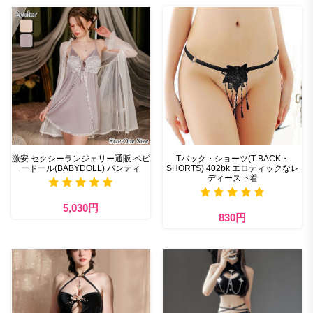
激安 セクシーランジェリー通販 ベビ
Tバック・ショーツ(T-BACK・
ードール(BABYDOLL) パンティ
SHORTS) 402bk エロティックなレ
ディース下着
5,030円
830円