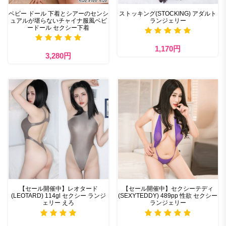
ベビー ドール 下着とシアーのセンシ
ストッキング(STOCKING) アダルト
ュアルが堪らないチャイナ服風ベビ
ランジェリー
ードール セクシー下着
1,170円
3,280円
【セール開催中】レオタード
【セール開催中】セクシーテディ
(LEOTARD) 114gl セクシー ランジ
(SEXYTEDDY) 489pp 性欲 セクシー
ェリー えろ
ランジェリー