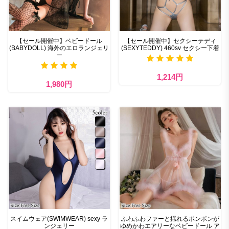
【セール開催中】ベビードール
【セール開催中】セクシーテディ
(BABYDOLL) 海外のエロランジェリ
(SEXYTEDDY) 460sv セクシー下着
ー
1,214円
1,980円
スイムウェア(SWIMWEAR) sexy ラ
ふわふわファーと揺れるポンポンが
ンジェリー
ゆめかわエアリーなベビードール ア