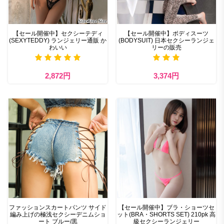
【セール開催中】セクシーテディ
【セール開催中】ボディスーツ
(SEXYTEDDY) ランジェリー通販 か
(BODYSUIT) 日本セクシーランジェ
わいい
リーの販売
2,872円
3,374円
ファッションスカートパンツ サイド
【セール開催中】ブラ・ショーツセ
編み上げの極浅セクシーデニムショ
ット(BRA・SHORTS SET) 210pk 高
ート ブルー/黒
級セクシーランジェリー