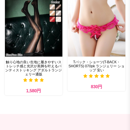
触り心地の良い生地に履きやすいス
Tバック・ショーツ(T-BACK・
トレッチ感と光沢が美脚を叶えるパ
SHORTS) 070pk ランジェリー ショ
ンティストッキング アダルトランジ
ップ 安い
ェリー通販
830円
1,580円