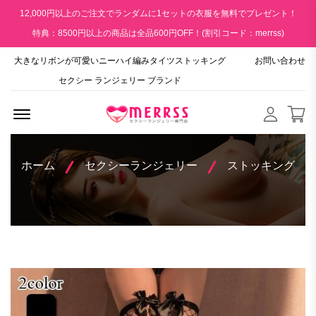
12,000円以上のご注文でランダムに1セットの衣服を無料でプレゼント！
特典：8500円以上の商品は全品600円OFF！(割引コード：merrss)
大きなリボンが可愛いニーハイ編みタイツストッキング
お問い合わせ
セクシー ランジェリー ブランド
Menu Open
ホーム
セクシーランジェリー
ストッキング