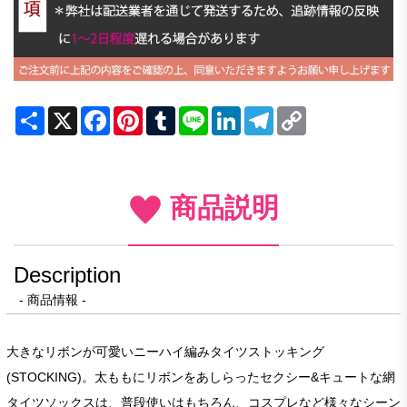
Share
X
Facebook
Pinterest
Tumblr
Line
LinkedIn
Telegram
Copy
Link
商品説明
Description
- 商品情報 -
大きなリボンが可愛いニーハイ編みタイツストッキング
(STOCKING)。太ももにリボンをあしらったセクシー&キュートな網
タイツソックスは、普段使いはもちろん、コスプレなど様々なシーン