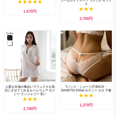
シーなボディスーツ コスプレ セック
ス
1,670円
2,780円
上質な生地の風合いでリュクスな気
Tバック・ショーツ(T-BACK・
分にさせてくれるルームウェア セク
SHORTS) 555wt セクシー エロ 下着
シー ランジェリー 安い
1,370円
2,780円