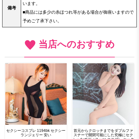
います。
備考
■商品には多少の糸ほつれ等がある場合が御座いますので
予めご了承下さい。
当店へのおすすめ
セクシーコスプレ 1194bk セクシー
首元からクロッチまでをダブルファ
ランジェリー 安い
スナーで開閉可能にした究極にセク