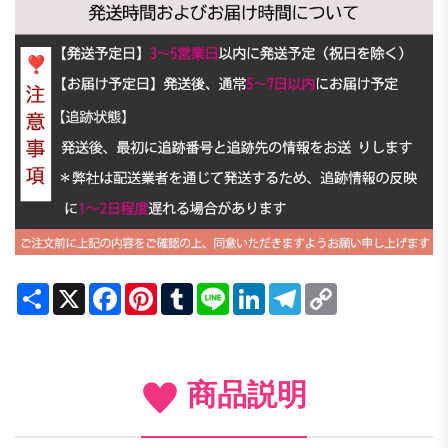
Share
X
Facebook
Pinterest
Tumblr
Line
LinkedIn
Telegram
Copy
Link
商品説明