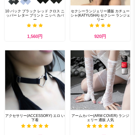
10 パック ブラック レッド クロス ニ
セクシーランジェリー通販 カチュー
ッパー レター プリント ニッペ カバ
シャ(KATYUSHA) セクシー ランジェ
ー
リー
1,560円
920円
アクセサリー(ACCESSORY) エロ い
アームカバー(ARM COVER) ランジ
下着
ェリー 通販 人気