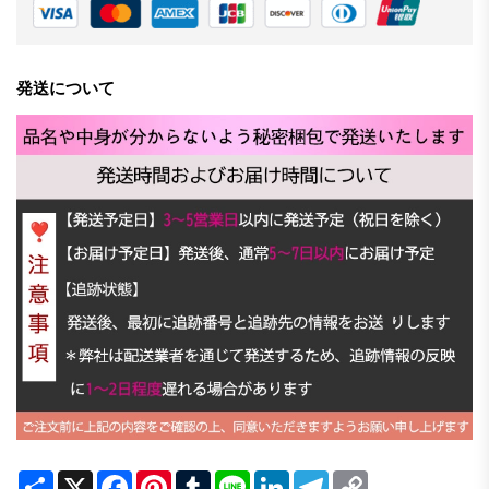
発送について
Share
X
Facebook
Pinterest
Tumblr
Line
LinkedIn
Telegram
Copy