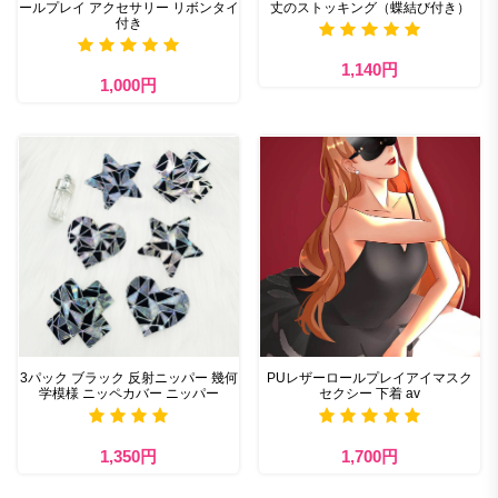
ールプレイ アクセサリー リボンタイ
丈のストッキング（蝶結び付き）
付き
1,140円
1,000円
3パック ブラック 反射ニッパー 幾何
PUレザーロールプレイアイマスク
学模様 ニッペカバー ニッパー
セクシー 下着 av
1,350円
1,700円