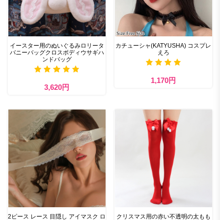
イースター用のぬいぐるみロリータ
カチューシャ(KATYUSHA) コスプレ
バニーバッグクロスボディウサギハ
えろ
ンドバッグ
1,170円
3,620円
2ピース レース 目隠し アイマスク ロ
クリスマス用の赤い不透明の太もも