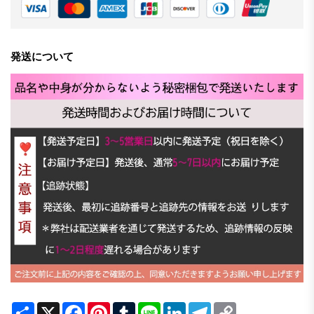
発送について
Share
X
Facebook
Pinterest
Tumblr
Line
LinkedIn
Telegram
Copy