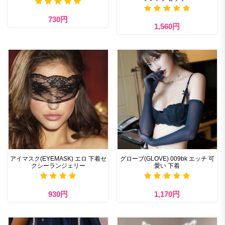
730円
1,560円
アイマスク(EYEMASK) エロ 下着セ
グローブ(GLOVE) 009bk エッチ 可
クシーランジェリー
愛い 下着
930円
1,170円