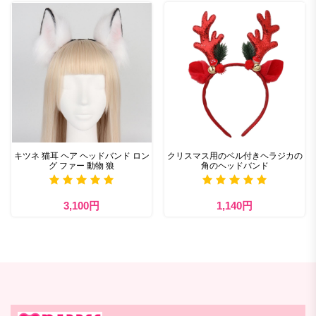
キツネ 猫耳 ヘア ヘッドバンド ロン
クリスマス用のベル付きヘラジカの
グ ファー 動物 狼
角のヘッドバンド
3,100円
1,140円