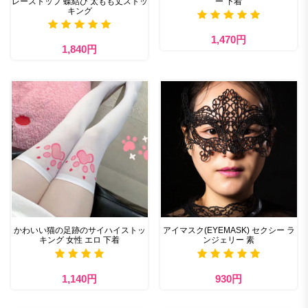
レーストップ 蝶結び 太もも丈ストッ
ー 下着
キング
1,470円
1,840円
かわいい猫の足跡のサイハイストッ
アイマスク(EYEMASK) セクシー ラ
キング 女性 エロ 下着
ンジェリー 素
1,140円
930円