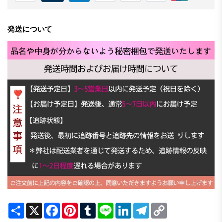
発送について
Share
X
Facebook
Pinterest
Tumblr
Line
LinkedIn
Telegram
Copy
Link