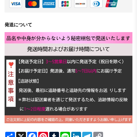
発送について
Share
X
Facebook
Pinterest
Tumblr
Line
LinkedIn
Telegram
Copy