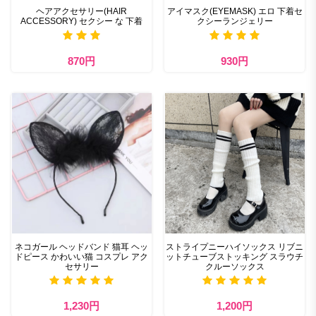
ヘアアクセサリー(HAIR
アイマスク(EYEMASK) エロ 下着セ
ACCESSORY) セクシー な 下着
クシーランジェリー
870円
930円
ネコガール ヘッドバンド 猫耳 ヘッ
ストライプニーハイソックス リブニ
ドピース かわいい猫 コスプレ アク
ットチューブストッキング スラウチ
セサリー
クルーソックス
1,230円
1,200円