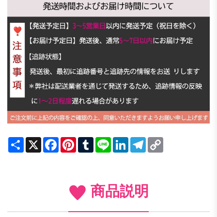
Share
X
Facebook
Pinterest
Tumblr
Line
LinkedIn
Telegram
Copy
Link
商品説明